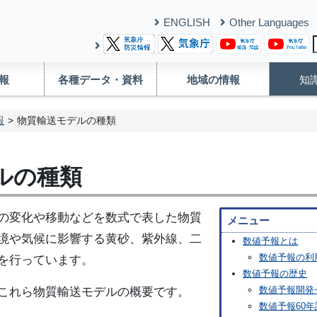
ENGLISH
Other Languages
報
各種データ・資料
地域の情報
知
報
物質輸送モデルの種類
ルの種類
の変化や移動などを数式で表した物質
メニュー
境や気候に影響する黄砂、紫外線、二
数値予報とは
数値予報の利
を行っています。
数値予報の歴史
数値予報開発
これら物質輸送モデルの概要です。
数値予報60年