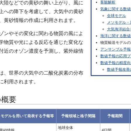
大陸などでの黄砂の舞い上がり、風に
客観解析
気象に関する数値
上への降下を考慮して、大気中の黄砂
全球モデル
、黄砂情報の作成に利用されます。
メソモデル・
大気海洋結合
ゾンやその変化に関わる物質の風によ
海洋に関する数値
学物質や光による反応を通じた変化な
物質輸送モデルの
アンサンブル予報
付近のオゾン濃度を予測し、紫外線情
数値予報の応用プ
数値予報の精度向
数値予報改善
は、世界の大気中の二酸化炭素の分布
に利用されます。
の概要
モデルを用いて発表する予報等
予報領域と格子間隔
予報期間
地球全体
黄砂情報
4日間