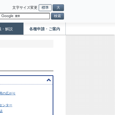
文字サイズ変更
標準
大
検索
識・解説
各種申請・ご案内
用の広がり
センター
誌