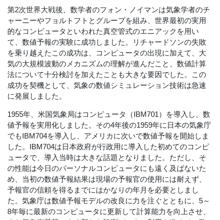
第2次世界大戦後、数学者のフォン・ノイマンは気象学者のチ
ャーニーやフョルトフトとグループを組み、世界最初の実用
的なコンピュータといわれた真空管式のエニアックを用い
て、数値予報の実験に成功しました。リチャードソンの失敗
を乗り越えたこの成功は、コンピュータの出現に加えて、大
気の大規模波動のメカニズムの理解が進んだこと、数値計算
法について十分検討を加えたことも大きな要因でした。この
成功を契機として、気象の数値シミュレーション技術は急速
に発展しました。
1955年、米国気象局はコンピュータ（IBM701）を導入し、数
値予報を実用化しました。その4年後の1959年に日本の気象庁
でもIBM704を導入し、アメリカに次いで数値予報を開始しま
した。IBM704は日本政府が行政用に導入した初めてのコンピ
ュータで、導入当時は大きな話題となりました。ただし、そ
の性能は今日のパーソナルコンピュータにも遠く及ばないた
め、当初の数値予報結果は現場の予報官の使用には耐えず、
予報官の信頼を得るまでにはかなりの年月を必要としまし
た。気象庁は数値予報モデルの改良に力を注ぐとともに、5～
8年毎に最新のコンピュータに更新して計算能力を向上させ、