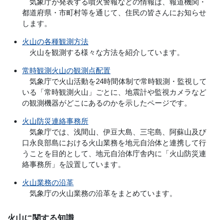
気象庁が発表する噴火警報などの情報は、報道機関・
都道府県・市町村等を通じて、住民の皆さんにお知らせ
します。
火山の各種観測方法
火山を観測する様々な方法を紹介しています。
常時観測火山の観測点配置
気象庁で火山活動を24時間体制で常時観測・監視して
いる「常時観測火山」ごとに、地震計や監視カメラなど
の観測機器がどこにあるのかを示したページです。
火山防災連絡事務所
気象庁では、浅間山、伊豆大島、三宅島、阿蘇山及び
口永良部島における火山業務を地元自治体と連携して行
うことを目的として、地元自治体庁舎内に「火山防災連
絡事務所」を設置しています。
火山業務の沿革
気象庁の火山業務の沿革をまとめています。
火山に関する知識