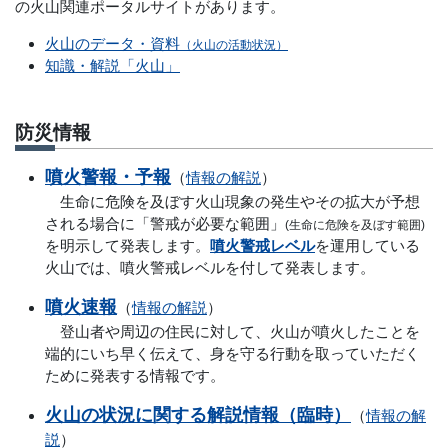
の火山関連ポータルサイトがあります。
火山のデータ・資料
（火山の活動状況）
知識・解説「火山」
防災情報
噴火警報・予報
（
情報の解説
）
生命に危険を及ぼす火山現象の発生やその拡大が予想
される場合に「警戒が必要な範囲」
(生命に危険を及ぼす範囲)
を明示して発表します。
噴火警戒レベル
を運用している
火山では、噴火警戒レベルを付して発表します。
噴火速報
（
情報の解説
）
登山者や周辺の住民に対して、火山が噴火したことを
端的にいち早く伝えて、身を守る行動を取っていただく
ために発表する情報です。
火山の状況に関する解説情報（臨時）
（
情報の解
説
）