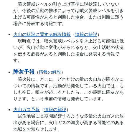
噴火警戒レベルの引き上げ基準に現状達していない
が、今後の活動の推移によっては噴火警戒レベルを引き
上げる可能性があると判断した場合、または判断に迷う
場合に発表する情報です。
火山の状況に関する解説情報
（
情報の解説
）
現時点では、噴火警戒レベルを引き上げる可能性は低
いが、火山活動に変化がみられるなど、火山活動の状況
を伝える必要があると判断した場合に発表する情報で
す。
降灰予報
（
情報の解説
）
噴火後に、どこに、どれだけの量の火山灰が降るかに
ついての情報です。活動が活発化している火山では、も
しも今日、噴火が起こるとしたら、この範囲に降灰があ
ります、という事前の情報も発表しています。
火山ガス予報
（
情報の解説
）
居住地域に長期間影響するような多量の火山ガスの放
出がある場合に、火山ガスの濃度が高まる可能性のある
地域をお知らせします。