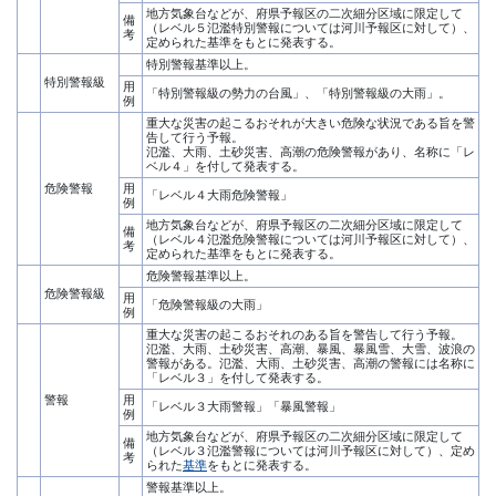
地方気象台などが、府県予報区の二次細分区域に限定して
備
（レベル５氾濫特別警報については河川予報区に対して）、
考
定められた基準をもとに発表する。
特別警報基準以上。
特別警報級
用
「特別警報級の勢力の台風」、「特別警報級の大雨」。
例
重大な災害の起こるおそれが大きい危険な状況である旨を警
告して行う予報。
氾濫、大雨、土砂災害、高潮の危険警報があり、名称に「レ
ベル４」を付して発表する。
危険警報
用
「レベル４大雨危険警報」
例
地方気象台などが、府県予報区の二次細分区域に限定して
備
（レベル４氾濫危険警報については河川予報区に対して）、
考
定められた基準をもとに発表する。
危険警報基準以上。
危険警報級
用
「危険警報級の大雨」
例
重大な災害の起こるおそれのある旨を警告して行う予報。
氾濫、大雨、土砂災害、高潮、暴風、暴風雪、大雪、波浪の
警報がある。氾濫、大雨、土砂災害、高潮の警報には名称に
「レベル３」を付して発表する。
警報
用
「レベル３大雨警報」「暴風警報」
例
地方気象台などが、府県予報区の二次細分区域に限定して
備
（レベル３氾濫警報については河川予報区に対して）、定め
考
られた
基準
をもとに発表する。
警報基準以上。