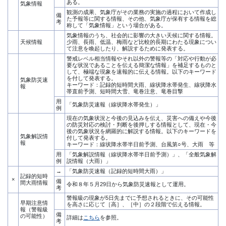
ある。
気象情報
観測の成果、気象庁がその業務の実施の過程において作成し
備
た予報等に関する情報、その他、気象庁が保有する情報を総
考
称して「気象情報」という場合がある。
気象情報のうち、社会的に影響の大きい天候に関する情報。
天候情報
少雨、長雨、低温、梅雨など比較的長期にわたる現象につい
て注意を喚起したり、解説するために発表する。
警戒レベル相当情報やそれ以外の警報等の「対応や行動が必
要な状況であることを伝える簡潔な情報」を補足するものと
して、極端な現象を速報的に伝える情報。以下のキーワード
を付して発表する。
気象防災速
キーワード：記録的短時間大雨、線状降水帯発生、線状降水
報
帯直前予測、短時間大雪、竜巻注意、竜巻目撃
用
「気象防災速報（線状降水帯発生）」
例
現在の気象状況と今後の見込みを伝え、災害への備えや今後
の防災対応の検討・判断を後押しする情報として、現在・今
後の気象状況を網羅的に解説する情報。以下のキーワードを
気象解説情
付して発表する。
報
キーワード：線状降水帯半日前予測、台風第○号、大雨 等
用
「気象解説情報（線状降水帯半日前予測）」、「全般気象解
例
説情報（大雨）」
→
「気象防災速報（記録的短時間大雨）」
記録的短時
×
備
間大雨情報
令和８年５月29日から気象防災速報として運用。
考
警報級の現象が5日先までに予想されるときに、その可能性
早期注意情
を高さに応じて［高］、［中］の２段階で伝える情報。
報（警報級
備
の可能性）
詳細は
こちら
を参照。
考