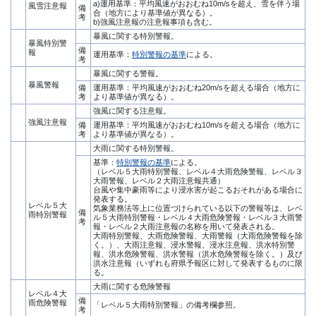
a)運用基準：平均風速がおおむね10m/sを超え、雪を伴う場
風雪注意報
備
合（地方により基準値が異なる）。
考
b)強風注意報の注意報事項も含む。
暴風に関する特別警報。
暴風特別警
備
報
運用基準：
特別警報の基準
による。
考
暴風に関する警報。
暴風警報
備
運用基準：平均風速がおおむね20m/sを超える場合（地方に
考
より基準値が異なる）。
強風に関する注意報。
強風注意報
備
運用基準：平均風速がおおむね10m/sを超える場合（地方に
考
より基準値が異なる）。
大雨に関する特別警報。
基準：
特別警報の基準
による。
（レベル５大雨特別警報、レベル４大雨危険警報、レベル３
大雨警報、レベル２大雨注意報共通）
台風や集中豪雨等により浸水害が起こるおそれがある場合に
発表する。
レベル５大
気象業務法等上に位置づけられている以下の警報等は、レベ
備
雨特別警報
ル５大雨特別警報・レベル４大雨危険警報・レベル３大雨警
考
報・レベル２大雨注意報の名称を用いて発表される。
大雨特別警報、大雨危険警報、大雨警報（大雨危険警報を除
く。）、大雨注意報、浸水警報、浸水注意報、洪水特別警
報、洪水危険警報、洪水警報（洪水危険警報を除く。）及び
洪水注意報（いずれも府県予報区に対して発表するものに限
る。
大雨に関する危険警報
レベル４大
備
雨危険警報
「レベル５大雨特別警報」の備考欄参照。
考