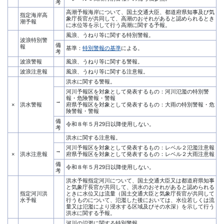
考
高潮予報海岸について、国土交通大臣、都道府県知事及び気
指定海岸高
象庁長官が共同して、高潮のおそれがあると認められるとき
潮予報
に水位等を示して行う高潮に関する予報。
風浪、うねり等に関する特別警報。
波浪特別警
備
報
基準：
特別警報の基準
による。
考
波浪警報
風浪、うねり等に関する警報。
波浪注意報
風浪、うねり等に関する注意報。
洪水に関する警報。
河川予報区を対象として発表するもの：河川氾濫の特別警
報・危険警報・警報
→
×
洪水警報
府県予報区を対象として発表するもの：大雨の特別警報・危
険警報・警報
備
令和８年５月29日以降使用しない。
考
洪水に関する注意報。
河川予報区を対象として発表するもの：レベル２氾濫注意報
→
×
洪水注意報
府県予報区を対象として発表するもの：レベル２大雨注意報
備
令和８年５月29日以降使用しない。
考
洪水予報指定河川について、国土交通大臣又は都道府県知事
と気象庁長官が共同して、洪水のおそれがあると認められる
指定河川洪
ときに水位又は流量（国土交通大臣と気象庁長官が共同して
水予報
行うものについて、氾濫した後においては、水位若しくは流
量又は氾濫により浸水する区域及びその水深）を示して行う
洪水に関する予報。
河川の氾濫に関する特別警報