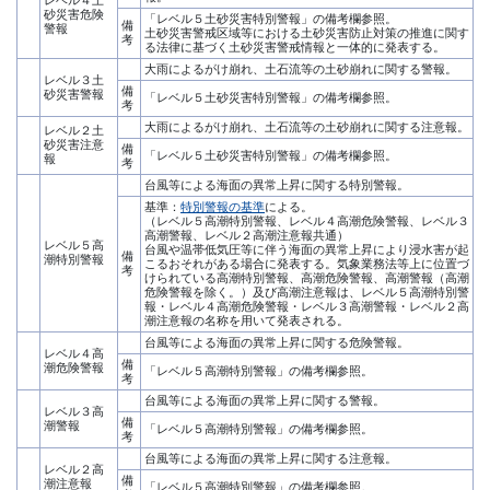
砂災害危険
「レベル５土砂災害特別警報」の備考欄参照。
備
警報
土砂災害警戒区域等における土砂災害防止対策の推進に関す
考
る法律に基づく土砂災害警戒情報と一体的に発表する。
大雨によるがけ崩れ、土石流等の土砂崩れに関する警報。
レベル３土
備
砂災害警報
「レベル５土砂災害特別警報」の備考欄参照。
考
大雨によるがけ崩れ、土石流等の土砂崩れに関する注意報。
レベル２土
砂災害注意
備
「レベル５土砂災害特別警報」の備考欄参照。
報
考
台風等による海面の異常上昇に関する特別警報。
基準：
特別警報の基準
による。
（レベル５高潮特別警報、レベル４高潮危険警報、レベル３
高潮警報、レベル２高潮注意報共通）
レベル５高
台風や温帯低気圧等に伴う海面の異常上昇により浸水害が起
備
潮特別警報
こるおそれがある場合に発表する。気象業務法等上に位置づ
考
けられている高潮特別警報、高潮危険警報、高潮警報（高潮
危険警報を除く。）及び高潮注意報は、レベル５高潮特別警
報・レベル４高潮危険警報・レベル３高潮警報・レベル２高
潮注意報の名称を用いて発表される。
台風等による海面の異常上昇に関する危険警報。
レベル４高
備
潮危険警報
「レベル５高潮特別警報」の備考欄参照。
考
台風等による海面の異常上昇に関する警報。
レベル３高
備
潮警報
「レベル５高潮特別警報」の備考欄参照。
考
台風等による海面の異常上昇に関する注意報。
レベル２高
備
潮注意報
「レベル５高潮特別警報」の備考欄参照。