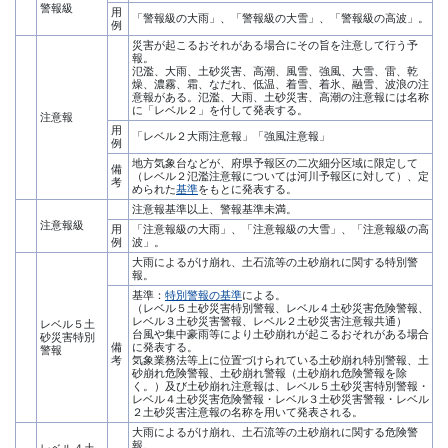
警報級
用
「警報級の大雨」、「警報級の大雪」、「警報級の高波」。
例
災害が起こるおそれがある場合にその旨を注意して行う予
報。
氾濫、大雨、土砂災害、高潮、風雪、強風、大雪、雷、乾
燥、濃霧、霜、なだれ、低温、着雪、着氷、融雪、波浪の注
意報がある。氾濫、大雨、土砂災害、高潮の注意報には名称
に「レベル２」を付して発表する。
注意報
用
「レベル２大雨注意報」「強風注意報」
例
地方気象台などが、府県予報区の二次細分区域に限定して
備
（レベル２氾濫注意報については河川予報区に対して）、定
考
められた
基準
をもとに発表する。
注意報基準以上、警報基準未満。
注意報級
用
「注意報級の大雨」、「注意報級の大雪」、「注意報級の高
例
波」。
大雨によるがけ崩れ、土石流等の土砂崩れに関する特別警
報。
基準：
特別警報の基準
による。
（レベル５土砂災害特別警報、レベル４土砂災害危険警報、
レベル３土砂災害警報、レベル２土砂災害注意報共通）
レベル５土
台風や集中豪雨等により土砂崩れが起こるおそれがある場合
砂災害特別
備
に発表する。
警報
考
気象業務法等上に位置づけられている土砂崩れ特別警報、土
砂崩れ危険警報、土砂崩れ警報（土砂崩れ危険警報を除
く。）及び土砂崩れ注意報は、レベル５土砂災害特別警報・
レベル４土砂災害危険警報・レベル３土砂災害警報・レベル
２土砂災害注意報の名称を用いて発表される。
大雨によるがけ崩れ、土石流等の土砂崩れに関する危険警
報。
レベル４土