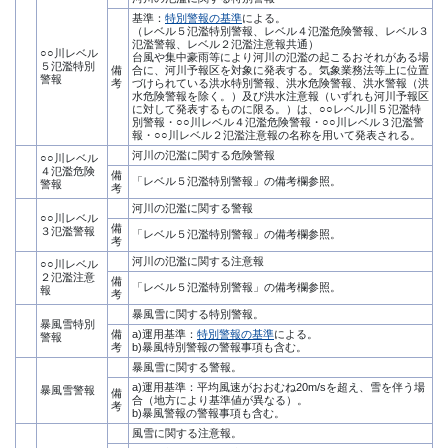
基準：
特別警報の基準
による。
（レベル５氾濫特別警報、レベル４氾濫危険警報、レベル３
氾濫警報、レベル２氾濫注意報共通）
○○川レベル
台風や集中豪雨等により河川の氾濫の起こるおそれがある場
５氾濫特別
備
合に、河川予報区を対象に発表する。気象業務法等上に位置
警報
考
づけられている洪水特別警報、洪水危険警報、洪水警報（洪
水危険警報を除く。）及び洪水注意報（いずれも河川予報区
に対して発表するものに限る。）は、○○レベル川５氾濫特
別警報・○○川レベル４氾濫危険警報・○○川レベル３氾濫警
報・○○川レベル２氾濫注意報の名称を用いて発表される。
河川の氾濫に関する危険警報
○○川レベル
４氾濫危険
備
「レベル５氾濫特別警報」の備考欄参照。
警報
考
河川の氾濫に関する警報
○○川レベル
備
３氾濫警報
「レベル５氾濫特別警報」の備考欄参照。
考
河川の氾濫に関する注意報
○○川レベル
２氾濫注意
備
「レベル５氾濫特別警報」の備考欄参照。
報
考
暴風雪に関する特別警報。
暴風雪特別
備
a)運用基準：
特別警報の基準
による。
警報
考
b)暴風特別警報の警報事項も含む。
暴風雪に関する警報。
a)運用基準：平均風速がおおむね20m/sを超え、雪を伴う場
暴風雪警報
備
合（地方により基準値が異なる）。
考
b)暴風警報の警報事項も含む。
風雪に関する注意報。