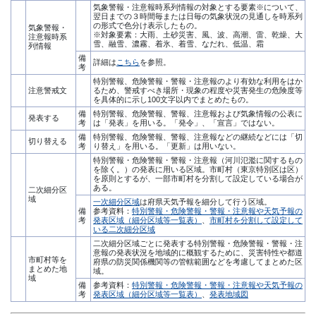
気象警報・注意報時系列情報の対象とする要素※について、
翌日までの３時間毎または日毎の気象状況の見通しを時系列
の形式で色分け表示したもの。
気象警報・
※対象要素：大雨、土砂災害、風、波、高潮、雷、乾燥、大
注意報時系
雪、融雪、濃霧、着氷、着雪、なだれ、低温、霜
列情報
備
詳細は
こちら
を参照。
考
特別警報、危険警報・警報・注意報のより有効な利用をはか
注意警戒文
るため、警戒すべき場所・現象の程度や災害発生の危険度等
を具体的に示し100文字以内でまとめたもの。
備
特別警報、危険警報、警報、注意報および気象情報の公表に
発表する
考
は「発表」を用いる。「発令」、「宣言」ではない。
備
特別警報、危険警報、警報、注意報などの継続などには「切
切り替える
考
り替え」を用いる。「更新」は用いない。
特別警報・危険警報・警報・注意報（河川氾濫に関するもの
を除く。）の発表に用いる区域。市町村（東京特別区は区）
を原則とするが、一部市町村を分割して設定している場合が
ある。
二次細分区
域
一次細分区域
は府県天気予報を細分して行う区域。
備
参考資料：
特別警報・危険警報・警報・注意報や天気予報の
考
発表区域（細分区域等一覧表）
、
市町村を分割して設定して
いる二次細分区域
二次細分区域ごとに発表する特別警報・危険警報・警報・注
意報の発表状況を地域的に概観するために、災害特性や都道
市町村等を
府県の防災関係機関等の管轄範囲などを考慮してまとめた区
まとめた地
域。
域
備
参考資料：
特別警報・危険警報・警報・注意報や天気予報の
考
発表区域（細分区域等一覧表）
、
発表地域図