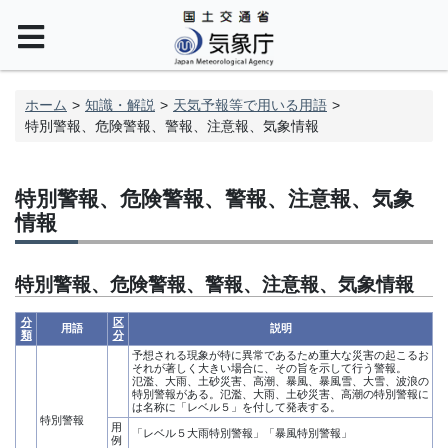
ホーム
知識・解説
天気予報等で用いる用語
特別警報、危険警報、警報、注意報、気象情報
特別警報、危険警報、警報、注意報、気象
情報
特別警報、危険警報、警報、注意報、気象情報
分
区
用語
説明
類
分
予想される現象が特に異常であるため重大な災害の起こるお
それが著しく大きい場合に、その旨を示して行う警報。
氾濫、大雨、土砂災害、高潮、暴風、暴風雪、大雪、波浪の
特別警報がある。氾濫、大雨、土砂災害、高潮の特別警報に
は名称に「レベル５」を付して発表する。
特別警報
用
「レベル５大雨特別警報」「暴風特別警報」
例