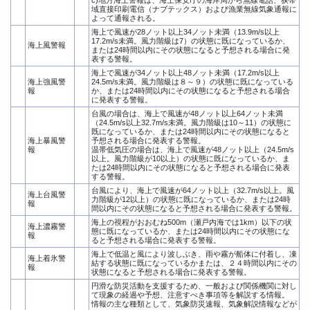
域直接印刷電信（ナブテックス）および漁業無線気象通報に
よって通報される。
海上で風速が28ノット以上34ノット未満（13.9m/s以上
17.2m/s未満。風力階級は7）の状態に既になっているか、
海上風警報
または24時間以内にその状態になると予想される場合に発
表する警報。
海上で風速が34ノット以上48ノット未満（17.2m/s以上
海上強風警
24.5m/s未満。風力階級は８～９）の状態に既になっている
報
か、または24時間以内にその状態になると予想される場合
に発表する警報。
台風の場合は、海上で風速が48ノット以上64ノット未満
（24.5m/s以上32.7m/s未満。風力階級は10～11）の状態に
既になっているか、または24時間以内にその状態になると
海上暴風警
予想される場合に発表する警報。
報
温帯低気圧の場合は、海上で風速が48ノット以上（24.5m/s
以上。風力階級が10以上）の状態に既になっているか、ま
たは24時間以内にその状態になると予想される場合に発表
する警報。
台風により、海上で風速が64ノット以上（32.7m/s以上。風
海上台風警
力階級が12以上）の状態に既になっているか、または24時
報
間以内にその状態になると予想される場合に発表する警報。
海上の視程がおおむね500m（瀬戸内海では1km）以下の状
海上濃霧警
態に既になっているか、または24時間以内にその状態にな
報
ると予想される場合に発表する警報。
海上で低温と風により波しぶき、雨や霧が船体に付着し、凍
海上着氷警
結する状態に既になっているかまたは、２４時間以内にその
報
状態になると予想される場合に発表する警報。
円滑な防災活動を支援するため、一般および関係機関に対し
て現象の経過や予想、注意すべき事項等を解説する情報。
情報の主な種類として、気象防災速報、気象解説情報などが