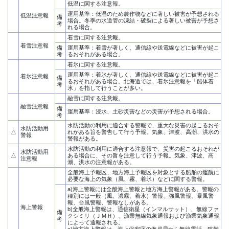
低温に関する注意報。
運用基準：低温のため農作物などに著しい被害が予想される
低温注意報
備
場合。冬季の水道管の凍結・破裂による著しい被害が予想さ
考
れる場合。
着雪に関する注意報。
着雪注意報
備
運用基準：着雪が著しく、通信線や送電線などに被害が起こ
考
るおそれがある場合。
着氷に関する注意報。
運用基準：着氷が著しく、通信線や送電線などに被害が起こ
着氷注意報
備
るおそれがある場合。北海道では、着氷注意報を「船体着
考
氷」を指して行うことが多い。
融雪に関する注意報。
融雪注意報
備
運用基準：浸水、土砂災害などの災害が予想される場合。
考
水防活動の利用に適合する警報で、重大な災害の起こるおそ
水防活動用
△
れがある旨を警告して行う予報。気象、津波、高潮、洪水の
警報
警報がある。
水防活動の利用に適合する注意報で、災害の起こるおそれが
水防活動用
△
ある場合に、その旨を注意して行う予報。気象、津波、高
注意報
潮、洪水の注意報がある。
全般海上予報区、地方海上予報区を対象とする船舶の運航に
必要な海上の気象（風、霧、着氷）などに関する警報。
a)海上警報には全般海上警報と地方海上警報がある。警報の
種別には一般（風、濃霧、着氷）警報、強風警報、暴風警
報、台風警報、警報なしがある。
海上警報
b)全般海上警報は、通信衛星（インマルサット）、無線ファ
備
クシミリ（ＪＭＨ）、漁業無線気象通報および漁業気象通報
考
によって通報される。
c)地方海上警報は、海上保安庁の海岸局から無線電話、狭帯