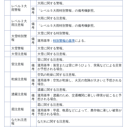
大雨に関する警報。
レベル３大
備
雨警報
「レベル５大雨特別警報」の備考欄参照。
考
大雨に関する注意報。
レベル２大
備
雨注意報
「レベル５大雨特別警報」の備考欄参照。
考
大雪に関する特別警報。
大雪特別警
備
報
運用基準：
特別警報の基準
による。
考
大雪警報
大雪に関する警報。
大雪注意報
大雪に関する注意報。
雷に関する注意報。
雷注意報
備
運用基準：落雷または雷に伴うひょう、突風などによる災害
考
が予想される場合。
空気の乾燥に関する注意報。
乾燥注意報
備
運用基準：空気が乾燥し、火災の危険が大きいと予想される
考
場合。
濃霧に関する注意報。
濃霧注意報
備
運用基準：濃霧のため、交通機関に著しい障害が起こると予
考
想される場合。
霜に関する注意報。
霜注意報
備
運用基準：早霜、晩霜などによって、農作物に著しい被害が
考
予想される場合。
なだれ注意
なだれに関する注意報。
報