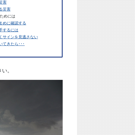
災害
る災害
ためには
まめに確認する
手するには
くサインを見逃さない
てきたら･･･
さい。