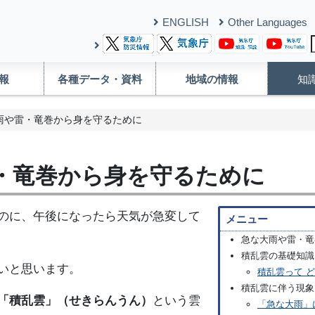
ENGLISH
Other Languages
報
各種データ・資料
地域の情報
知
雨や雷・竜巻から身を守るために
・竜巻から身を守るために
のに、午後になったら天気が急変して
メニュー
急な大雨や雷・竜
積乱雲の基礎知識
いと思います。
積乱雲って 
積乱雲に伴う現象
「積乱雲」（せきらんうん）
という雲
「急な大雨」