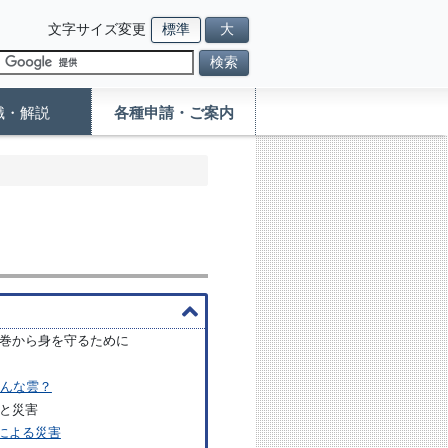
文字サイズ変更
標準
大
検索
識・解説
各種申請・ご案内
巻から身を守るために
どんな雲？
と災害
による災害