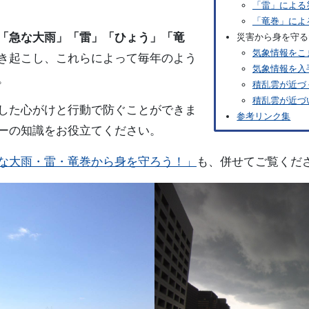
「雷」による
「竜巻」によ
「急な大雨」「雷」「ひょう」「竜
災害から身を守る
気象情報をこ
き起こし、これらによって毎年のよう
気象情報を入
。
積乱雲が近づ
積乱雲が近づい
した心がけと行動で防ぐことができま
参考リンク集
ーの知識をお役立てください。
な大雨・雷・竜巻から身を守ろう！」
も、併せてご覧くだ