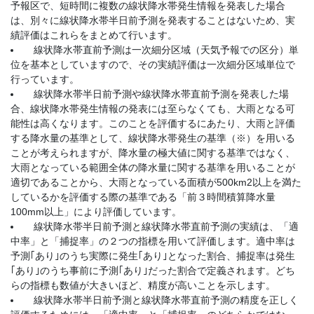
予報区で、短時間に複数の線状降水帯発生情報を発表した場合
は、別々に線状降水帯半日前予測を発表することはないため、実
績評価はこれらをまとめて行います。
線状降水帯直前予測は一次細分区域（天気予報での区分）単
位を基本としていますので、その実績評価は一次細分区域単位で
行っています。
線状降水帯半日前予測や線状降水帯直前予測を発表した場
合、線状降水帯発生情報の発表には至らなくても、大雨となる可
能性は高くなります。このことを評価するにあたり、大雨と評価
する降水量の基準として、線状降水帯発生の基準（※）を用いる
ことが考えられますが、降水量の極大値に関する基準ではなく、
大雨となっている範囲全体の降水量に関する基準を用いることが
適切であることから、大雨となっている面積が500km2以上を満た
しているかを評価する際の基準である「前３時間積算降水量
100mm以上」により評価しています。
線状降水帯半日前予測と線状降水帯直前予測の実績は、「適
中率」と「捕捉率」の２つの指標を用いて評価します。適中率は
予測｢あり｣のうち実際に発生｢あり｣となった割合、捕捉率は発生
｢あり｣のうち事前に予測｢あり｣だった割合で定義されます。どち
らの指標も数値が大きいほど、精度が高いことを示します。
線状降水帯半日前予測と線状降水帯直前予測の精度を正しく