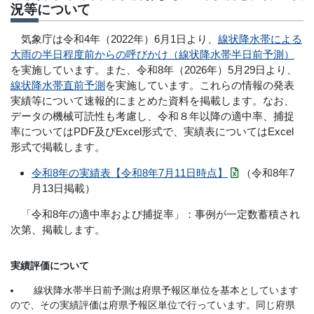
況等について
気象庁は令和4年（2022年）6月1日より、
線状降水帯による
大雨の半日程度前からの呼びかけ（線状降水帯半日前予測）
を実施しています。また、令和8年（2026年）5月29日より、
線状降水帯直前予測
を実施しています。これらの情報の発表
実績等について速報的にまとめた資料を掲載します。なお、
データの機械可読性も考慮し、令和８年以降の適中率、捕捉
率についてはPDF及びExcel形式で、実績表についてはExcel
形式で掲載します。
令和8年の実績表【令和8年7月11日時点】
（令和8年7
月13日掲載）
「令和8年の適中率および捕捉率」：事例が一定数蓄積され
次第、掲載します。
実績評価について
線状降水帯半日前予測は府県予報区単位を基本としています
ので、その実績評価は府県予報区単位で行っています。同じ府県