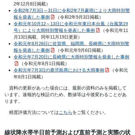
2年12月8日掲載）
令和2年7月3日～31日に令和2年7月豪雨により大雨特別警
報を発表した事例
（令和2年9月3日掲載）
令和元年10月12～13日に令和元年東日本台風（台風第19
号）により大雨特別警報を発表した事例
（令和元年11
月13日掲載、同年11月19日更新）
令和元年8月28日に佐賀県、福岡県、長崎県に大雨特別警
報を発表した事例
（令和元年9月6日掲載）
令和元年7月20日に長崎県に大雨特別警報を発表した事例
（令和元年8月1日掲載）
令和元年7月3日の鹿児島県における大雨事例
（令和元
年8月1日掲載）
資料の更新があった場合には、最新の資料のみを掲載して
います。速報的な検証のため、数値等は今後変わることがあ
ります。
精度評価方法については
こちら
をご覧ください。
線状降水帯半日前予測および直前予測と実際の状