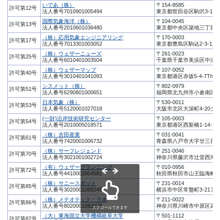
いであ（株）
〒154-8585
許可第12号
法人番号7010901005494
東京都世田谷区駒沢3-15-
国際気象海洋（株）
〒104-0045
許可第13号
法人番号2010601036480
東京都中央区築地三丁目9
（株）応用気象エンジニアリング
〒170-0003
許可第17号
法人番号7013301003052
東京都豊島区駒込2-3-1六
（株）ウェザーニューズ
〒261-0023
許可第25号
法人番号6010401003504
千葉県千葉市美浜区中瀬1-
（株）ウェザーマップ
〒107-0052
許可第40号
法人番号3010401041093
東京都港区赤坂5-4-7The He
シスメット（株）
〒802-0979
許可第51号
法人番号6290801000651
福岡県北九州市小倉南区徳力
日本気象（株）
〒530-0011
許可第53号
法人番号5120001027018
大阪市北区大深町4-20グ
(一財)沿岸技術研究センター
〒105-0003
許可第54号
法人番号2010005018571
東京都港区西新橋1-14-2
（株）吉田産業
〒031-0041
許可第61号
法人番号7420001006732
青森県八戸市大字廿三日町
（株）サーフレジェンド
〒251-0046
許可第70号
法人番号3021001002724
神奈川県藤沢市辻堂西海岸3
（有）ウェザープランニング
〒010-0956
許可第72号
法人番号4410002004581
秋田県秋田市山王臨海町4-
（株）サニースポット
〒231-0014
許可第85号
法人番号3020001088245
横浜市中区常盤町3-21ア
（株）メテオテック・ラボ
〒211-0022
許可第86号
法人番号8020001082078
神奈川県川崎市中原区苅宿3
スクロールできます
（大）東海国立大学機構岐阜大学
〒501-1112
許可第87号