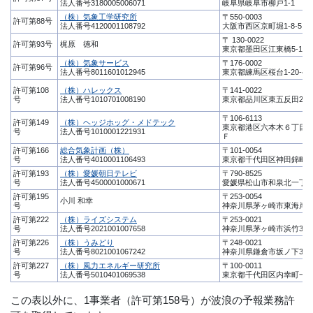
法人番号3180005006071
岐阜県岐阜市柳戸1-1
（株）気象工学研究所
〒550-0003
許可第88号
法人番号4120001108792
大阪市西区京町堀1-8-5
〒 130-0022
許可第93号
梶原 徳和
東京都墨田区江東橋5-14-1
（株）気象サービス
〒176-0002
許可第96号
法人番号8011601012945
東京都練馬区桜台1-20-4
許可第108
（株）ハレックス
〒141-0022
号
法人番号1010701008190
東京都品川区東五反田2-20
〒106-6113
許可第149
（株）ヘッジホッグ・メドテック
東京都港区六本木６丁目1
号
法人番号1010001221931
Ｆ
許可第166
総合気象計画（株）
〒101-0054
号
法人番号4010001106493
東京都千代田区神田錦町3-
許可第193
（株）愛媛朝日テレビ
〒790-8525
号
法人番号4500001000671
愛媛県松山市和泉北一丁目1
許可第195
〒253-0054
小川 和幸
号
神奈川県茅ヶ崎市東海岸南6
許可第222
（株）ライズシステム
〒253-0021
号
法人番号2021001007658
神奈川県茅ヶ崎市浜竹3-4-
許可第226
（株）うみどり
〒248-0021
号
法人番号8021001067242
神奈川県鎌倉市坂ノ下32番1
許可第227
（株）風力エネルギー研究所
〒100-0011
号
法人番号5010401069538
東京都千代田区内幸町一
この表以外に、1事業者（許可第158号）が波浪の予報業務許