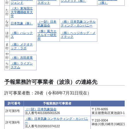
シスメット（株）
行
ジェンド
スポット
（株）
（大）東海国立
た
大学機構岐阜大
行
学
な
（一財）日本
（株）日本気象コンサル
日本気象（株）
行
気象協会
ティング・カンパニー
（株）風力エ
は
（株）ハレック
（株）ヘッジホッグ・メ
ネルギー研究
行
ス
ドテック
所
ま
（株）メテオテ
行
ック・ラボ
や
行
（株）吉田産業
ら
（株）ライズシ
行
ステム
予報業務許可事業者（波浪）の連絡先
許可事業者数：28者（令和8年7月31日現在）
許可番号
予報業務許可事業者
（一財）日本気象協会
〒170-6055
許可第5号
法人番号4013305001526
東京都豊島区東池袋3-1-1サ
（株）日本気象コンサルティング・カンパニ
〒210-0004
許可第6号
ー
神奈川県川崎市川崎区宮本
法人番号2020001074122