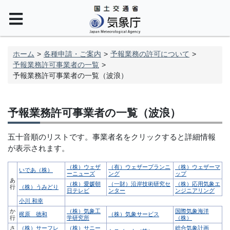
ホーム
各種申請・ご案内
予報業務の許可について
予報業務許可事業者の一覧
予報業務許可事業者の一覧（波浪）
予報業務許可事業者の一覧（波浪）
五十音順のリストです。事業者名をクリックすると詳細情報
が表示されます。
（株）ウェザ
（有）ウェザープランニ
（株）ウェザーマ
いであ（株）
ーニューズ
ング
ップ
あ
（株）愛媛朝
（一財）沿岸技術研究セ
（株）応用気象エ
行
（株）うみどり
日テレビ
ンター
ンジニアリング
小川 和幸
か
（株）気象工
国際気象海洋
梶原 徳和
（株）気象サービス
行
学研究所
（株）
さ
（株）サーフレ
（株）サニー
総合気象計画