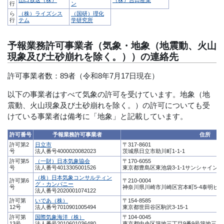
行
ン
ら
（株）ライズシス
（国研）理化
行
テム
学研究所
予報業務許可事業者（気象・地象（地震動、火山
現象及び土砂崩れを除く。））の連絡先
許可事業者数：89者（令和8年7月17日現在）
以下の事業者はすべて気象の許可を受けています。地象（地
震動、火山現象及び土砂崩れを除く。）の許可についても受
けている事業者は備考に「地象」と記載しています。
許可番号
予報業務許可事業者
住所
許可第2
日立市
〒317-8601
号
法人番号4000020082023
茨城県日立市助川町1-1-1
許可第5
（一財）日本気象協会
〒170-6055
号
法人番号4013305001526
東京都豊島区東池袋3-1-1サンシャイン60 
（株）日本気象コンサルティン
許可第6
〒210-0004
グ・カンパニー
号
神奈川県川崎市川崎区宮本町5-4泰明ビル
法人番号2020001074122
許可第
いであ（株）
〒154-8585
12号
法人番号7010901005494
東京都世田谷区駒沢3-15-1
許可第
国際気象海洋（株）
〒104-0045
13号
法人番号2010601036480
東京都中央区築地三丁目9番9号築地三丁