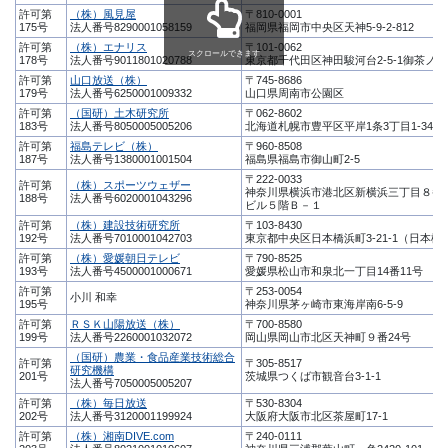
許可第
（株）風見屋
〒810-0001
175号
法人番号8290001058159
福岡県福岡市中央区天神5-9-2-812
許可第
（株）エナリス
〒101-0062
スクロールできます
178号
法人番号9011801020788
東京都千代田区神田駿河台2-5-1御茶ノ
許可第
山口放送（株）
〒745-8686
179号
法人番号6250001009332
山口県周南市公園区
許可第
（国研）土木研究所
〒062-8602
183号
法人番号8050005005206
北海道札幌市豊平区平岸1条3丁目1-34
許可第
福島テレビ（株）
〒960-8508
187号
法人番号1380001001504
福島県福島市御山町2-5
〒222-0033
許可第
（株）スポーツウェザー
神奈川県横浜市港北区新横浜三丁目８番1
188号
法人番号6020001043296
ビル５階Ｂ－１
許可第
（株）建設技術研究所
〒103-8430
192号
法人番号7010001042703
東京都中央区日本橋浜町3-21-1（日本橋
許可第
（株）愛媛朝日テレビ
〒790-8525
193号
法人番号4500001000671
愛媛県松山市和泉北一丁目14番11号
許可第
〒253-0054
小川 和幸
195号
神奈川県茅ヶ崎市東海岸南6-5-9
許可第
ＲＳＫ山陽放送（株）
〒700-8580
199号
法人番号2260001032072
岡山県岡山市北区天神町９番24号
（国研）農業・食品産業技術総合
許可第
〒305-8517
研究機構
201号
茨城県つくば市観音台3-1-1
法人番号7050005005207
許可第
（株）毎日放送
〒530-8304
202号
法人番号3120001199924
大阪府大阪市北区茶屋町17-1
許可第
（株）湘南DIVE.com
〒240-0111