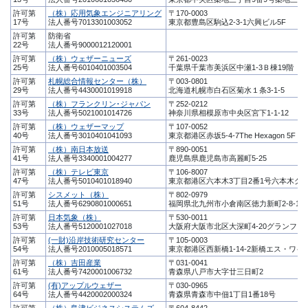
許可第
（株）応用気象エンジニアリング
〒170-0003
17号
法人番号7013301003052
東京都豊島区駒込2-3-1六興ビル5F
許可第
防衛省
22号
法人番号9000012120001
許可第
（株）ウェザーニューズ
〒261-0023
25号
法人番号6010401003504
千葉県千葉市美浜区中瀬1-3Ｂ棟19階
許可第
札幌総合情報センター（株）
〒003-0801
29号
法人番号4430001019918
北海道札幌市白石区菊水１条3-1-5
許可第
（株）フランクリン･ジャパン
〒252-0212
33号
法人番号5021001014726
神奈川県相模原市中央区宮下1-1-12
許可第
（株）ウェザーマップ
〒107-0052
40号
法人番号3010401041093
東京都港区赤坂5-4-7The Hexagon 5F
許可第
（株）南日本放送
〒890-0051
41号
法人番号3340001004277
鹿児島県鹿児島市高麗町5-25
許可第
（株）テレビ東京
〒106-8007
47号
法人番号5010401018940
東京都港区六本木3丁目2番1号六本木グ
許可第
シスメット（株）
〒802-0979
51号
法人番号6290801000651
福岡県北九州市小倉南区徳力新町2-8-11
許可第
日本気象（株）
〒530-0011
53号
法人番号5120001027018
大阪府大阪市北区大深町4-20グランフロン
許可第
(一財)沿岸技術研究センター
〒105-0003
54号
法人番号2010005018571
東京都港区西新橋1-14-2新橋エス・ワイ
許可第
（株）吉田産業
〒031-0041
61号
法人番号7420001006732
青森県八戸市大字廿三日町2
許可第
(有)アップルウェザー
〒030-0965
64号
法人番号4420002000324
青森県青森市中佃1丁目1番18号
許可第
（株）島津ビジネスシステムズ
〒604-8442