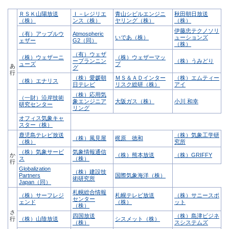
ＲＳＫ山陽放送
Ｉ－レジリエ
青山シビルエンジニ
秋田朝日放送
（株）
ンス（株）
ヤリング（株）
（株）
伊藤忠テクノソリ
（有）アップルウ
Atmospheric
いであ（株）
ューションズ
ェザー
G2（同）
（株）
（有）ウェザ
（株）ウェザーニ
（株）ウェザーマッ
ープランニン
（株）うみどり
ューズ
プ
あ
グ
行
（株）愛媛朝
ＭＳ＆ＡＤインター
（株）エムティー
（株）エナリス
日テレビ
リスク総研（株）
アイ
（株）応用気
（一財）沿岸技術
象エンジニア
大阪ガス（株）
小川 和幸
研究センター
リング
オフィス気象キャ
スター（株）
鹿児島テレビ放送
（株）気象工学研
（株）風見屋
梶原 徳和
（株）
究所
（株）気象サービ
気象情報通信
か
（株）熊本放送
（株）GRIFFY
ス
（株）
行
Globalization
（株）建設技
Partners
国際気象海洋（株）
術研究所
Japan（同）
札幌総合情報
（株）サーフレジ
札幌テレビ放送
（株）サニースポ
センター
ェンド
（株）
ット
（株）
さ
四国放送
（株）島津ビジネ
行
（株）山陰放送
シスメット（株）
（株）
スシステムズ