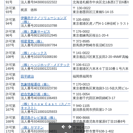
91号
法人番号9430001022322
北海道札幌市中央区北1条西1丁目6番地
許可第
〒 130-0022
梶原 徳和
93号
東京都墨田区江東橋5-14-15
伊藤忠テクノソリューションズ
許可第
〒105-6950
（株）
94号
東京都港区虎ノ門4-1-1神谷町トラスト
法人番号2010001010788
許可第
（株）気象サービス
〒176-0002
96号
法人番号8011601012945
東京都練馬区桜台1-20-4
許可第
明星電気（株）
〒372-8585
107号
法人番号2010001007784
群馬県伊勢崎市長沼町2223
許可第
（株）ハレックス
〒141-0022
108号
法人番号1010701008190
東京都品川区東五反田2-20-4NMF高輪ビ
許可第
（株）ヘッジホッグ・メドテック
〒106-6113
149号
法人番号1010001221931
東京都港区六本木６丁目10番１号六本木
許可第
田平耕治
福岡県福岡市
154号
許可第
気象情報通信（株）
〒170-0013
157号
法人番号4013301023730
東京都豊島区東池袋3-11-5佐久間ビル4階
許可第
総合気象計画（株）
〒101-0054
166号
法人番号4010001106493
東京都千代田区神田錦町3-17
（株）Ｓｎｏｗ Ｃａｓｔ（スノー
許可第
〒940-1105
キャスト）
167号
新潟県長岡市摂田屋1-7-19
法人番号2110001025933
許可第
鹿児島テレビ放送（株）
〒890-8666
168号
法人番号9340001000997
鹿児島県鹿児島市紫原6丁目15番8号
許可第
（株）ヤマテン
〒391-0213
172号
法人番号8100001024831
長野県茅野市豊平638-1-402