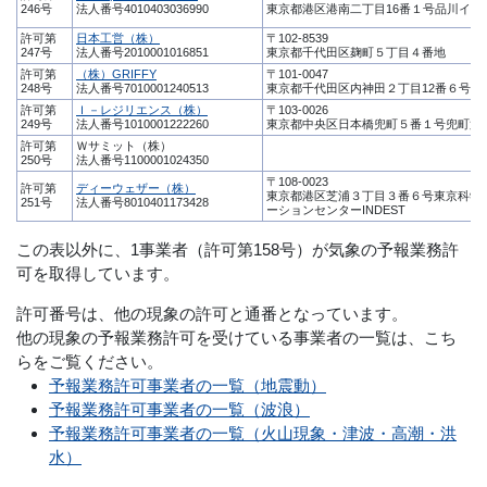
246号
法人番号4010403036990
東京都港区港南二丁目16番１号品川イー
許可第
日本工営（株）
〒102-8539
247号
法人番号2010001016851
東京都千代田区麹町５丁目４番地
許可第
（株）GRIFFY
〒101-0047
248号
法人番号7010001240513
東京都千代田区内神田２丁目12番６号内
許可第
Ｉ－レジリエンス（株）
〒103-0026
249号
法人番号1010001222260
東京都中央区日本橋兜町５番１号兜町第
許可第
Ｗサミット（株）
250号
法人番号1100001024350
〒108-0023
許可第
ディーウェザー（株）
東京都港区芝浦３丁目３番６号東京科学
251号
法人番号8010401173428
ーションセンターINDEST
この表以外に、1事業者（許可第158号）が気象の予報業務許
可を取得しています。
許可番号は、他の現象の許可と通番となっています。
他の現象の予報業務許可を受けている事業者の一覧は、こち
らをご覧ください。
予報業務許可事業者の一覧（地震動）
予報業務許可事業者の一覧（波浪）
予報業務許可事業者の一覧（火山現象・津波・高潮・洪
水）