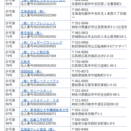
65号
法人番号3130001021070
京都府京都市中京区西ノ京桑原町1
〒060-8501
許可第
北海道放送（株）
北海道札幌市中央区北１条西５丁目報道
68号
法人番号6430001022390
ー
許可第
（株）サーフレジェンド
〒251-0046
70号
法人番号3021001002724
神奈川県藤沢市辻堂西海岸3-1-1辻堂海岸
許可第
東北放送（株）
〒982-0831
71号
法人番号2370001002452
宮城県仙台市太白区八木山香澄町26-1
許可第
（有）ウェザープランニング
〒010-0956
72号
法人番号4410002004581
秋田県秋田市山王臨海町4-6アナザーワン
許可第
（株）テレビ新広島
〒734-8585
74号
法人番号6240001007304
広島県広島市南区出汐2-3-19
許可第
広島市
〒730-0835
78号
法人番号9000020341002
広島県広島市中区江波南1-40-1
許可第
四国放送（株）
〒770-8573
79号
法人番号9480001000851
徳島県徳島市中徳島町2-5-2
許可第
（株）中電シーティーアイ
〒461-0005
80号
法人番号5180001035980
愛知県名古屋市東区東桜1-3-10
許可第
（株）サニースポット
〒231-0014
85号
法人番号3020001088245
神奈川県横浜市中区住吉町6-68-1
許可第
（株）メテオテック・ラボ
〒211-0022
86号
法人番号8020001082078
神奈川県川崎市中原区苅宿38-32
許可第
（大）東海国立大学機構岐阜大学
〒501-1112
87号
法人番号3180005006071
岐阜県岐阜市柳戸1-1
許可第
（株）気象工学研究所
〒550-0003
88号
法人番号4120001108792
大阪府大阪市西区京町堀1-8-5
許可第
北海道テレビ放送（株）
〒060-8406