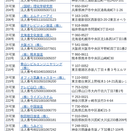
203号
法人番号8021001010607
神奈川県三浦郡葉山町一色2420-101
許可第
（国研）理化学研究所
〒650-0047
204号
法人番号1030005007111
兵庫県神戸市中央区港島南町7-1-26
許可第
（株）エムティーアイ
〒163-1435
206号
法人番号6011101023123
東京都新宿区西新宿3-20-2東京オペラシ
許可第
福井テレビジョン放送（株）
〒918-8688
207号
法人番号2210001003689
福井県福井市問屋町3丁目410
許可第
北海道文化放送（株）
〒060-8527
208号
法人番号5430001022433
北海道札幌市中央区北1条西14丁目1番地
許可第
大阪ガス（株）
〒541-0046
209号
法人番号3120001077601
大阪府大阪市中央区平野町四丁目1番2号
許可第
（株）熊本放送
〒860-8611
210号
法人番号3330001005037
熊本県熊本市中央区山崎町30
青山シビルエンジニヤリング
許可第
〒107-0052
（株）
216号
東京都港区赤坂八丁目４番３号エルマノ
法人番号4010401000214
許可第
オフィス気象キャスター（株）
〒110-0002
219号
法人番号3010501036200
東京都台東区上野桜木1-14-21高遠レジ
許可第
テレビ山口（株）
〒753-0292
221号
法人番号2250001000435
山口県山口市大内千坊六丁目7番1号
許可第
（株）ライズシステム
〒253-0021
222号
法人番号2021001007658
神奈川県茅ヶ崎市浜竹3-4-64
許可第
（株）中国放送
〒730-8504
223号
法人番号3240001006770
広島県広島市中区基町21-3
許可第
秋田朝日放送（株）
〒010-0941
225号
法人番号8410001000181
秋田県秋田市川尻町大川反233番209号
許可第
（株）うみどり
〒248-0021
226号
法人番号8021001067242
神奈川県鎌倉市坂ノ下32番17-104号