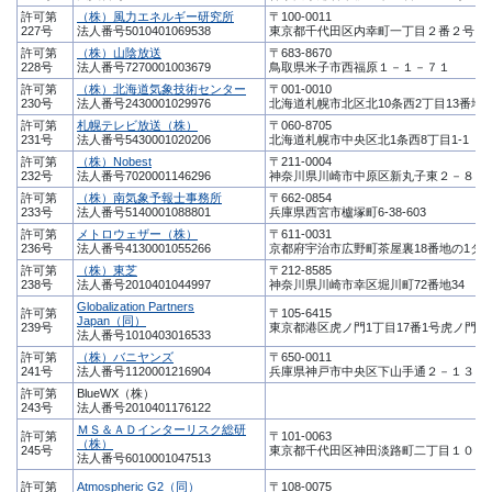
許可第
（株）風力エネルギー研究所
〒100-0011
227号
法人番号5010401069538
東京都千代田区内幸町一丁目２番２号
許可第
（株）山陰放送
〒683-8670
228号
法人番号7270001003679
鳥取県米子市西福原１－１－７１
許可第
（株）北海道気象技術センター
〒001-0010
230号
法人番号2430001029976
北海道札幌市北区北10条西2丁目13番地3
許可第
札幌テレビ放送（株）
〒060-8705
231号
法人番号5430001020206
北海道札幌市中央区北1条西8丁目1-1
許可第
（株）Nobest
〒211-0004
232号
法人番号7020001146296
神奈川県川崎市中原区新丸子東２－８９
許可第
（株）南気象予報士事務所
〒662-0854
233号
法人番号5140001088801
兵庫県西宮市櫨塚町6-38-603
許可第
メトロウェザー（株）
〒611-0031
236号
法人番号4130001055266
京都府宇治市広野町茶屋裏18番地の1タ
許可第
（株）東芝
〒212-8585
238号
法人番号2010401044997
神奈川県川崎市幸区堀川町72番地34
Globalization Partners
許可第
〒105-6415
Japan（同）
239号
東京都港区虎ノ門1丁目17番1号虎ノ門ヒ
法人番号1010403016533
許可第
（株）バニヤンズ
〒650-0011
241号
法人番号1120001216904
兵庫県神戸市中央区下山手通２－１３－
許可第
BlueWX（株）
243号
法人番号2010401176122
ＭＳ＆ＡＤインターリスク総研
許可第
〒101-0063
（株）
245号
東京都千代田区神田淡路町二丁目１０５
法人番号6010001047513
許可第
Atmospheric G2（同）
〒108-0075