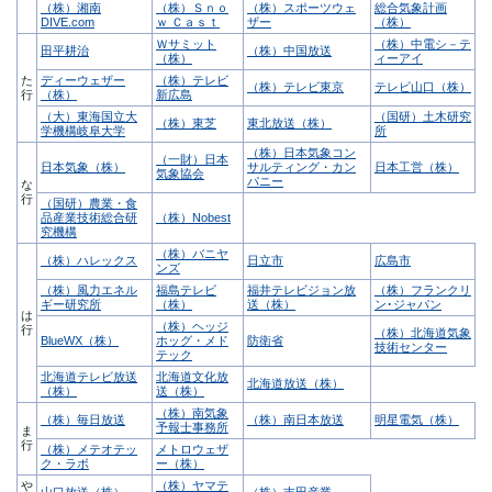
（株）湘南
（株）Ｓｎｏ
（株）スポーツウェ
総合気象計画
DIVE.com
ｗ Ｃａｓｔ
ザー
（株）
Ｗサミット
（株）中電シ－テ
田平耕治
（株）中国放送
（株）
ィーアイ
た
ディーウェザー
（株）テレビ
（株）テレビ東京
テレビ山口（株）
行
（株）
新広島
（大）東海国立大
（国研）土木研究
（株）東芝
東北放送（株）
学機構岐阜大学
所
（株）日本気象コン
（一財）日本
日本気象（株）
サルティング・カン
日本工営（株）
気象協会
パニー
な
行
（国研）農業・食
品産業技術総合研
（株）Nobest
究機構
（株）バニヤ
（株）ハレックス
日立市
広島市
ンズ
（株）風力エネル
福島テレビ
福井テレビジョン放
（株）フランクリ
ギー研究所
（株）
送（株）
ン･ジャパン
は
（株）ヘッジ
行
（株）北海道気象
BlueWX（株）
ホッグ・メド
防衛省
技術センター
テック
北海道テレビ放送
北海道文化放
北海道放送（株）
（株）
送（株）
（株）南気象
（株）毎日放送
（株）南日本放送
明星電気（株）
予報士事務所
ま
行
（株）メテオテッ
メトロウェザ
ク・ラボ
ー（株）
や
（株）ヤマテ
山口放送（株）
（株）吉田産業