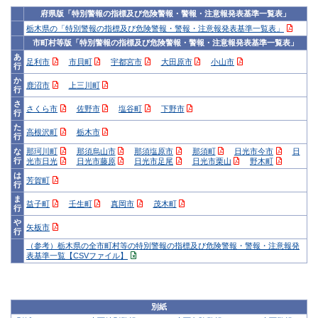
府県版「特別警報の指標及び危険警報・警報・注意報発表基準一覧表」
栃木県の「特別警報の指標及び危険警報・警報・注意報発表基準一覧表」
市町村等版「特別警報の指標及び危険警報・警報・注意報発表基準一覧表」
あ
足利市
市貝町
宇都宮市
大田原市
小山市
行
か
鹿沼市
上三川町
行
さ
さくら市
佐野市
塩谷町
下野市
行
た
高根沢町
栃木市
行
な
那珂川町
那須烏山市
那須塩原市
那須町
日光市今市
日
行
光市日光
日光市藤原
日光市足尾
日光市栗山
野木町
は
芳賀町
行
ま
益子町
壬生町
真岡市
茂木町
行
や
矢板市
行
（参考）栃木県の全市町村等の特別警報の指標及び危険警報・警報・注意報発
表基準一覧【CSVファイル】
別紙