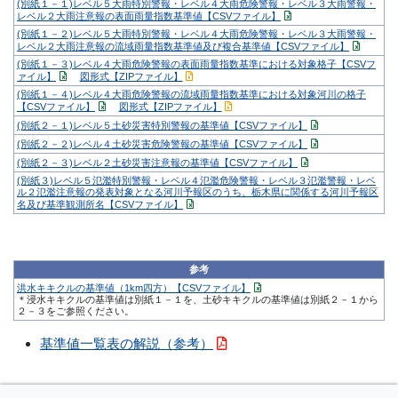
(別紙１－１)レベル５大雨特別警報・レベル４大雨危険警報・レベル３大雨警報・
レベル２大雨注意報の表面雨量指数基準値【CSVファイル】
(別紙１－２)レベル５大雨特別警報・レベル４大雨危険警報・レベル３大雨警報・
レベル２大雨注意報の流域雨量指数基準値及び複合基準値【CSVファイル】
(別紙１－３)レベル４大雨危険警報の表面雨量指数基準における対象格子【CSVフ
ァイル】
図形式【ZIPファイル】
(別紙１－４)レベル４大雨危険警報の流域雨量指数基準における対象河川の格子
【CSVファイル】
図形式【ZIPファイル】
(別紙２－１)レベル５土砂災害特別警報の基準値【CSVファイル】
(別紙２－２)レベル４土砂災害危険警報の基準値【CSVファイル】
(別紙２－３)レベル２土砂災害注意報の基準値【CSVファイル】
(別紙３)レベル５氾濫特別警報・レベル４氾濫危険警報・レベル３氾濫警報・レベ
ル２氾濫注意報の発表対象となる河川予報区のうち、栃木県に関係する河川予報区
名及び基準観測所名【CSVファイル】
参考
洪水キキクルの基準値（1km四方）【CSVファイル】
＊浸水キキクルの基準値は別紙１－１を、土砂キキクルの基準値は別紙２－１から
２－３をご参照ください。
基準値一覧表の解説（参考）