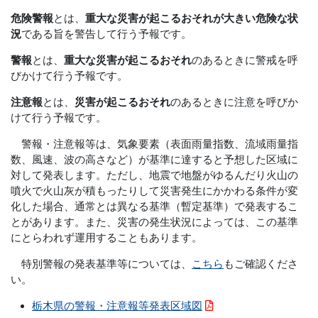
危険警報
とは、
重大な災害が起こるおそれが大きい危険な状
況
である旨を警告して行う予報です。
警報
とは、
重大な災害が起こるおそれ
のあるときに警戒を呼
びかけて行う予報です。
注意報
とは、
災害が起こるおそれ
のあるときに注意を呼びか
けて行う予報です。
警報・注意報等は、気象要素（表面雨量指数、流域雨量指
数、風速、波の高さなど）が基準に達すると予想した区域に
対して発表します。ただし、地震で地盤がゆるんだり火山の
噴火で火山灰が積もったりして災害発生にかかわる条件が変
化した場合、通常とは異なる基準（暫定基準）で発表するこ
とがあります。また、災害の発生状況によっては、この基準
にとらわれず運用することもあります。
特別警報の発表基準等については、
こちら
もご確認くださ
い。
栃木県の警報・注意報等発表区域図