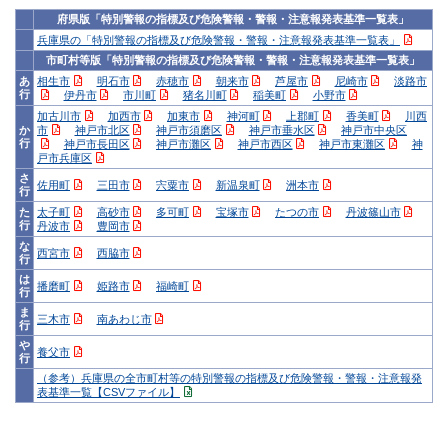
府県版「特別警報の指標及び危険警報・警報・注意報発表基準一覧表」
兵庫県の「特別警報の指標及び危険警報・警報・注意報発表基準一覧表」
市町村等版「特別警報の指標及び危険警報・警報・注意報発表基準一覧表」
あ
相生市
明石市
赤穂市
朝来市
芦屋市
尼崎市
淡路市
行
伊丹市
市川町
猪名川町
稲美町
小野市
加古川市
加西市
加東市
神河町
上郡町
香美町
川西
か
市
神戸市北区
神戸市須磨区
神戸市垂水区
神戸市中央区
行
神戸市長田区
神戸市灘区
神戸市西区
神戸市東灘区
神
戸市兵庫区
さ
佐用町
三田市
宍粟市
新温泉町
洲本市
行
た
太子町
高砂市
多可町
宝塚市
たつの市
丹波篠山市
行
丹波市
豊岡市
な
西宮市
西脇市
行
は
播磨町
姫路市
福崎町
行
ま
三木市
南あわじ市
行
や
養父市
行
（参考）兵庫県の全市町村等の特別警報の指標及び危険警報・警報・注意報発
表基準一覧【CSVファイル】