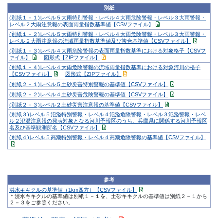
別紙
(別紙１－１)レベル５大雨特別警報・レベル４大雨危険警報・レベル３大雨警報・
レベル２大雨注意報の表面雨量指数基準値【CSVファイル】
(別紙１－２)レベル５大雨特別警報・レベル４大雨危険警報・レベル３大雨警報・
レベル２大雨注意報の流域雨量指数基準値及び複合基準値【CSVファイル】
(別紙１－３)レベル４大雨危険警報の表面雨量指数基準における対象格子【CSVフ
ァイル】
図形式【ZIPファイル】
(別紙１－４)レベル４大雨危険警報の流域雨量指数基準における対象河川の格子
【CSVファイル】
図形式【ZIPファイル】
(別紙２－１)レベル５土砂災害特別警報の基準値【CSVファイル】
(別紙２－２)レベル４土砂災害危険警報の基準値【CSVファイル】
(別紙２－３)レベル２土砂災害注意報の基準値【CSVファイル】
(別紙３)レベル５氾濫特別警報・レベル４氾濫危険警報・レベル３氾濫警報・レベ
ル２氾濫注意報の発表対象となる河川予報区のうち、兵庫県に関係する河川予報区
名及び基準観測所名【CSVファイル】
(別紙４)レベル５高潮特別警報・レベル４高潮危険警報の基準値【CSVファイル】
参考
洪水キキクルの基準値（1km四方）【CSVファイル】
＊浸水キキクルの基準値は別紙１－１を、土砂キキクルの基準値は別紙２－１から
２－３をご参照ください。