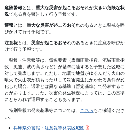
危険警報
とは、
重大な災害が起こるおそれが大きい危険な状
況
である旨を警告して行う予報です。
警報
とは、
重大な災害が起こるおそれ
のあるときに警戒を呼
びかけて行う予報です。
注意報
とは、
災害が起こるおそれ
のあるときに注意を呼びか
けて行う予報です。
警報・注意報等は、気象要素（表面雨量指数、流域雨量指
数、風速、波の高さなど）が基準に達すると予想した区域に
対して発表します。ただし、地震で地盤がゆるんだり火山の
噴火で火山灰が積もったりして災害発生にかかわる条件が変
化した場合、通常とは異なる基準（暫定基準）で発表するこ
とがあります。また、災害の発生状況によっては、この基準
にとらわれず運用することもあります。
特別警報の発表基準等については、
こちら
もご確認くださ
い。
兵庫県の警報・注意報等発表区域図