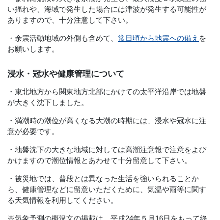
い揺れや、海域で発生した場合には津波が発生する可能性が
ありますので、十分注意して下さい。
・余震活動地域の外側も含めて、
常日頃から地震への備え
を
お願いします。
浸水・冠水や健康管理について
・東北地方から関東地方北部にかけての太平洋沿岸では地盤
が大きく沈下しました。
・満潮時の潮位が高くなる大潮の時期には、浸水や冠水に注
意が必要です。
・地盤沈下の大きな地域に対しては高潮注意報で注意をよび
かけますので潮位情報とあわせて十分留意して下さい。
・被災地では、普段とは異なった生活を強いられることか
ら、健康管理などに留意いただくために、気温や雨等に関す
る天気情報を利用してください。
※気象予測の概況文の掲載は、平成24年５月16日をもって終