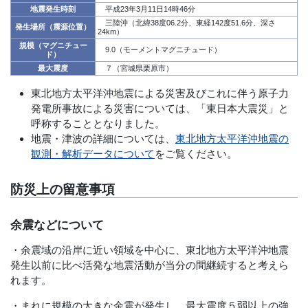
地震発生時刻
平成23年3月11日14時46分
三陸沖（北緯38度06.2分、東経142度51.6分、深さ
発生場所（震源位置）
24km）
規模（マグニチュー
9.0（モーメントマグニチュード）
ド）
最大震度
７（宮城県栗原市）
東北地方太平洋沖地震による災害及びこれに伴う原子力
発電所事故による災害については、「東日本大震災」と
呼称することとなりました。
地震・津波の詳細については、
東北地方太平洋沖地震の
観測・解析データについて
をご覧ください。
防災上の留意事項
余震などについて
・余震域の沿岸に近い領域を中心に、東北地方太平洋沖地震
発生以前に比べ活発な地震活動が当分の間継続すると考えら
れます。
・まれに規模の大きな余震が発生し、最大震度５弱以上の強