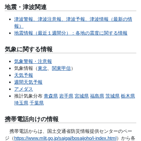
地震・津波関連
津波警報、津波注意報、津波予報、津波情報（最新の情
報）
地震情報（最近１週間分）：各地の震度に関する情報
気象に関する情報
気象警報・注意報
気象情報（
東北
、
関東甲信
）
天気予報
週間天気予報
アメダス
推計気象分布
青森県
岩手県
宮城県
福島県
茨城県
栃木県
埼玉県
千葉県
携帯電話向けの情報
携帯電話からは、国土交通省防災情報提供センターのペー
ジ（
https://www.mlit.go.jp/saigai/bosaijoho/i-index.html
）から各