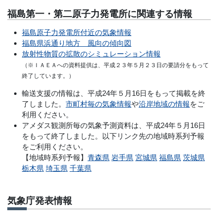
福島第一・第二原子力発電所に関連する情報
福島原子力発電所付近の気象情報
福島県浜通り地方 風向の傾向図
放射性物質の拡散のシミュレーション情報
（※ＩＡＥＡへの資料提供は、平成２３年５月２３日の要請分をもって
終了しています。）
輸送支援の情報は、平成24年５月16日をもって掲載を終
了しました。
市町村毎の気象情報
や
沿岸地域の情報
をご
利用ください。
アメダス観測所毎の気象予測資料は、平成24年５月16日
をもって終了しました。以下リンク先の地域時系列予報
をご利用ください。
【地域時系列予報】
青森県
岩手県
宮城県
福島県
茨城県
栃木県
埼玉県
千葉県
気象庁発表情報