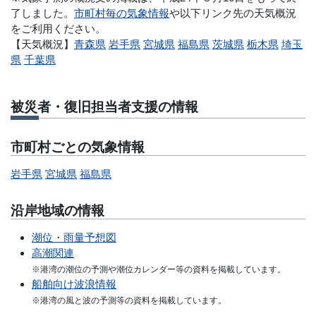
了しました。
市町村毎の気象情報
や以下リンク先の天気概況
をご利用ください。
【天気概況】
青森県
岩手県
宮城県
福島県
茨城県
栃木県
埼玉
県
千葉県
被災者・復旧担当者支援の情報
市町村ごとの気象情報
岩手県
宮城県
福島県
沿岸地域の情報
潮位・雨量予想図
高潮関連
※港湾の潮位の予測や潮位カレンダー等の資料を掲載しています。
船舶向け波浪情報
※港湾の風と波の予測等の資料を掲載しています。