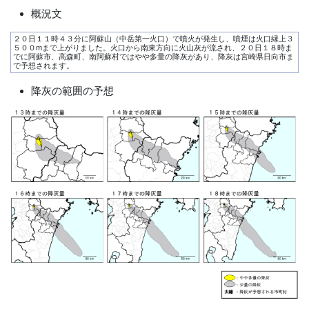
概況文
２０日１１時４３分に阿蘇山（中岳第一火口）で噴火が発生し、噴煙は火口縁上３
５００mまで上がりました。火口から南東方向に火山灰が流され、２０日１８時ま
でに阿蘇市、高森町、南阿蘇村ではやや多量の降灰があり、降灰は宮崎県日向市ま
で予想されます。
降灰の範囲の予想