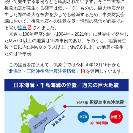
続いて発生する事例なども確認されています。そこで実際に
後発地震が発生する確率は低い（※）ものの、巨大地震が発
生した際の甚大な被害を少しでも軽減するため、中央防災会
議において、後発地震への注意を促す情報の発信が必要であ
る旨が
提言
されました。
※過去100年程度の間（1904年～2021年）に世界中で発生し
たMw7.0 以上の地震は1529事例であり、そのうち、地震発生
後７日以内にMw８クラス以上（Mw7.8 以上）の地震が発生し
たのは19事例
この提言を踏まえて、気象庁では令和４年12月16日から
「北海道・三陸沖後発地震注意情報」
を運用しています。