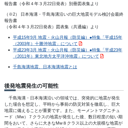
報告書（令和４年３月22日発表）別冊図表集より
（※2） 日本海溝・千島海溝沿いの巨大地震モデル検討会最終
報告書
（令和４年３月22日発表）図表集（共通編）より
平成15年9月 地震・火山月報（防災編）●特集「平成15年
（2003年）十勝沖地震」について
平成23年3月 地震・火山月報（防災編）●特集「平成23年
（2011年）東北地方太平洋沖地震」について
千島海溝地震、日本海溝地震とは
後発地震発生の可能性
千島海溝・日本海溝沿いの領域では、突発的に地震が発生
した場合を想定し、平時から事前の防災対策を徹底し、巨大
地震に備えることが重要です。また、モーメントマグニチュ
ード（Mw）７クラスの地震が発生した後、数日程度の短い期
間をおいて、さらに大きなMw８クラス以上の大規模な地震が