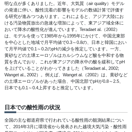
明な点が多くありました。近年、大気質（air quality）モデル
の発達に伴い、酸性沈着の影響をモデルの数値計算で評価す
る研究が進みつつあります。これによると、アジア大陸にお
ける汚染物質放出の急速な増加によって、東アジア域全体に
おいて降水の酸性化が進んでいます。Terada
et al.
（2002）
は、モデルを使って1985年から1995年にかけて、中国北東部
を中心とした地域で月平均値で0.3～0.8の、日本と韓国におい
て月平均値で0.1～0.2のpHの減少を推定しています。一方、
黄砂などの土壌エーロゾルはカルシウムなど酸を中和する物
質を含んでおり、これが東アジアの降水中の酸を緩和してpH
を上げていることがわかってきました（Terada
et al.
, 2002;
Wang
et al.
, 2002）。例えば、Wang
et al.
（2002）は、黄砂など
の土壌エーロゾルがあった場合、中国北部でpHが0.8～2.5、
日本でも0.1～0.4上昇すると推定しています。
日本での酸性雨の状況
全国の主な都道府県で行われている酸性雨の観測結果につい
て、2014年3月に環境省から発表された越境大気汚染・酸性雨