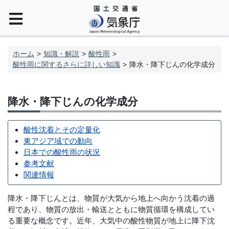
ホーム
知識・解説
酸性雨
酸性雨に関するさらに詳しい知識
降水・降下じんの化学成分
降水・降下じんの化学成分
酸性沈着とその定量化
東アジア域での動向
日本での酸性雨の状況
参考文献
関連情報
降水・降下じんとは、物質が大気から地上へ向かう沈着の過
程であり、物質の放出・輸送とともに物質循環を構成してい
る重要な概念です。近年、大気中の酸性物質が地上に降下沈