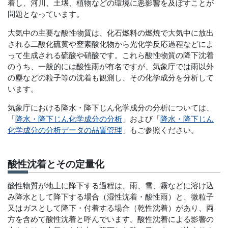
着し、河川、土壌、植物などの環境に悪影響を及ぼすことが
問題となっています。
大気中の主要な酸性物質は、化石燃料の燃焼で大気中に放出
される二酸化硫黄や窒素酸化物から光化学反応過程などによ
って生成される硫酸や硝酸です。これら酸性物質の降下沈着
のうち、一般的には酸性雨が有名ですが、気象庁では雨以外
の塵などの粒子等の沈着も観測し、その化学成分を分析して
います。
気象庁における降水・降下じん化学成分の分析については、
「
降水・降下じん化学成分の分析
」および「
降水・降下じん
化学成分の分析データの品質管理
」もご参照ください。
酸性沈着とその定量化
酸性物質が地上に降下する過程は、雨、雪、霧などに溶け込
み降水として降下する場合（湿性沈着・酸性雨）と、微粒子
又はガスとして降下・付着する場合（乾性沈着）があり、両
方を含めて酸性沈着と呼んでいます。酸性沈着による影響の