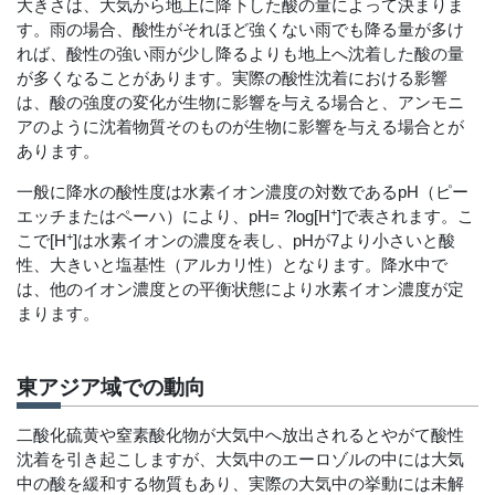
大きさは、大気から地上に降下した酸の量によって決まりま
す。雨の場合、酸性がそれほど強くない雨でも降る量が多け
れば、酸性の強い雨が少し降るよりも地上へ沈着した酸の量
が多くなることがあります。実際の酸性沈着における影響
は、酸の強度の変化が生物に影響を与える場合と、アンモニ
アのように沈着物質そのものが生物に影響を与える場合とが
あります。
一般に降水の酸性度は水素イオン濃度の対数であるpH（ピー
+
エッチまたはペーハ）により、pH= ?log[H
]で表されます。こ
+
こで[H
]は水素イオンの濃度を表し、pHが7より小さいと酸
性、大きいと塩基性（アルカリ性）となります。降水中で
は、他のイオン濃度との平衡状態により水素イオン濃度が定
まります。
東アジア域での動向
二酸化硫黄や窒素酸化物が大気中へ放出されるとやがて酸性
沈着を引き起こしますが、大気中のエーロゾルの中には大気
中の酸を緩和する物質もあり、実際の大気中の挙動には未解