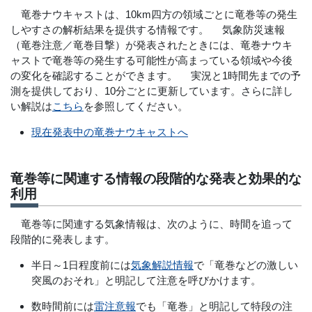
竜巻ナウキャストは、10km四方の領域ごとに竜巻等の発生
しやすさの解析結果を提供する情報です。 気象防災速報
（竜巻注意／竜巻目撃）が発表されたときには、竜巻ナウキ
ャストで竜巻等の発生する可能性が高まっている領域や今後
の変化を確認することができます。 実況と1時間先までの予
測を提供しており、10分ごとに更新しています。さらに詳し
い解説は
こちら
を参照してください。
現在発表中の竜巻ナウキャストへ
竜巻等に関連する情報の段階的な発表と効果的な
利用
竜巻等に関連する気象情報は、次のように、時間を追って
段階的に発表します。
半日～1日程度前には
気象解説情報
で「竜巻などの激しい
突風のおそれ」と明記して注意を呼びかけます。
数時間前には
雷注意報
でも「竜巻」と明記して特段の注