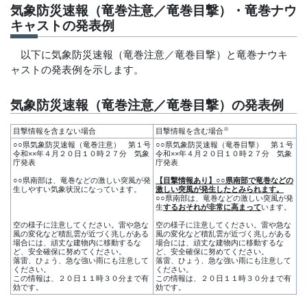
気象防災速報（竜巻注意／竜巻目撃）・竜巻ナウ
キャストの発表例
以下に気象防災速報（竜巻注意／竜巻目撃）と竜巻ナウキ
ャストの発表例を示します。
気象防災速報（竜巻注意／竜巻目撃）の発表例
※
目撃情報を含まない場合
目撃情報を含む場合
○○県気象防災速報（竜巻注意） 第１号
○○県気象防災速報（竜巻目撃） 第１号
令和××年４月２０日１０時２７分 気象
令和××年４月２０日１０時２７分 気象
庁発表
庁発表
○○県南部は、竜巻などの激しい突風が発
【目撃情報あり】○○県南部で竜巻などの
生しやすい気象状況になっています。
激しい突風が発生したとみられます。
○○県南部は、竜巻などの激しい突風が発
生
するおそれが非常に高まって
います。
空の様子に注意してください。雷や急な
空の様子に注意してください。雷や急な
風の変化など積乱雲が近づく兆しがある
風の変化など積乱雲が近づく兆しがある
場合には、頑丈な建物内に移動するな
場合には、頑丈な建物内に移動するな
ど、安全確保に努めてください。
ど、安全確保に努めてください。
落雷、ひょう、急な強い雨にも注意して
落雷、ひょう、急な強い雨にも注意して
ください。
ください。
この情報は、２０日１１時３０分まで有
この情報は、２０日１１時３０分まで有
効です。
効です。