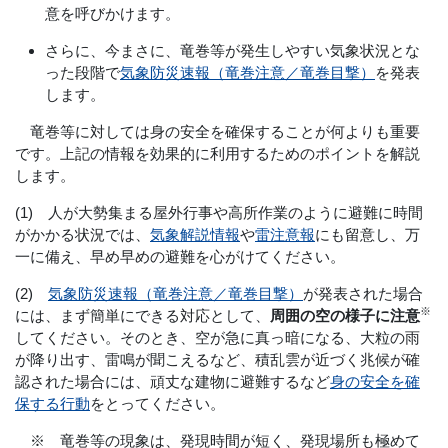
意を呼びかけます。
さらに、今まさに、竜巻等が発生しやすい気象状況とな
った段階で
気象防災速報（竜巻注意／竜巻目撃）
を発表
します。
竜巻等に対しては身の安全を確保することが何よりも重要
です。上記の情報を効果的に利用するためのポイントを解説
します。
(1) 人が大勢集まる屋外行事や高所作業のように避難に時間
がかかる状況では、
気象解説情報
や
雷注意報
にも留意し、万
一に備え、早め早めの避難を心がけてください。
(2)
気象防災速報（竜巻注意／竜巻目撃）
が発表された場合
※
には、まず簡単にできる対応として、
周囲の空の様子に注意
してください。そのとき、空が急に真っ暗になる、大粒の雨
が降り出す、雷鳴が聞こえるなど、積乱雲が近づく兆候が確
認された場合には、頑丈な建物に避難するなど
身の安全を確
保する行動
をとってください。
※ 竜巻等の現象は、発現時間が短く、発現場所も極めて