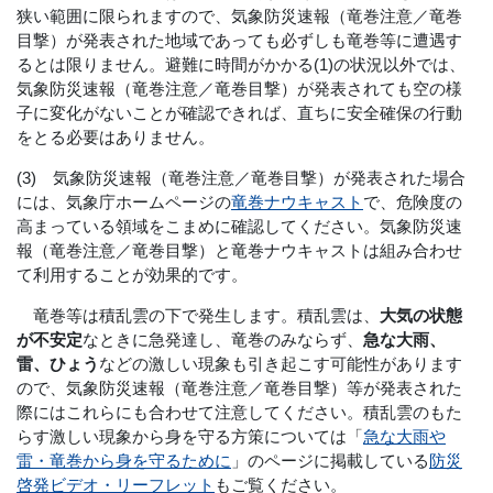
狭い範囲に限られますので、気象防災速報（竜巻注意／竜巻
目撃）が発表された地域であっても必ずしも竜巻等に遭遇す
るとは限りません。避難に時間がかかる(1)の状況以外では、
気象防災速報（竜巻注意／竜巻目撃）が発表されても空の様
子に変化がないことが確認できれば、直ちに安全確保の行動
をとる必要はありません。
(3) 気象防災速報（竜巻注意／竜巻目撃）が発表された場合
には、気象庁ホームページの
竜巻ナウキャスト
で、危険度の
高まっている領域をこまめに確認してください。気象防災速
報（竜巻注意／竜巻目撃）と竜巻ナウキャストは組み合わせ
て利用することが効果的です。
竜巻等は積乱雲の下で発生します。積乱雲は、
大気の状態
が不安定
なときに急発達し、竜巻のみならず、
急な大雨、
雷、ひょう
などの激しい現象も引き起こす可能性があります
ので、気象防災速報（竜巻注意／竜巻目撃）等が発表された
際にはこれらにも合わせて注意してください。積乱雲のもた
らす激しい現象から身を守る方策については「
急な大雨や
雷・竜巻から身を守るために
」のページに掲載している
防災
啓発ビデオ・リーフレット
もご覧ください。