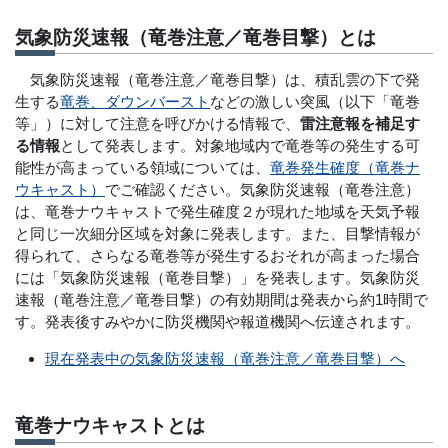
気象防災速報（竜巻注意／竜巻目撃）とは
気象防災速報（竜巻注意／竜巻目撃）は、積乱雲の下で発
生する
竜巻、ダウンバースト
などの激しい突風（以下「竜巻
等」）に対して注意を呼びかける情報で、
雷注意報を補足す
る情報
として発表します。対象地域内で竜巻等の発生する可
能性が高まっている領域については、
竜巻発生確度（竜巻ナ
ウキャスト）
でご確認ください。気象防災速報（竜巻注意）
は、竜巻ナウキャストで発生確度２が現れた地域を天気予報
と同じ一次細分区域を対象に発表します。また、目撃情報が
得られて、さらなる竜巻等が発生するおそれが高まった場合
には「気象防災速報（竜巻目撃）」を発表します。気象防災
速報（竜巻注意／竜巻目撃）の有効期間は発表から約1時間で
す。発表後すみやかに防災機関や報道機関へ伝達されます。
現在発表中の気象防災速報（竜巻注意／竜巻目撃）へ
竜巻ナウキャストとは