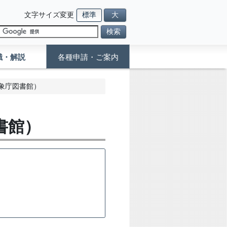
文字サイズ変更
標準
大
検索
識・解説
各種申請・ご案内
象庁図書館）
書館）