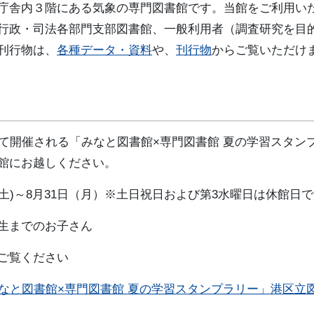
庁舎内３階にある気象の専門図書館です。当館をご利用い
行政・司法各部門支部図書館、一般利用者（調査研究を目的
刊行物は、
各種データ・資料
や、
刊行物
からご覧いただけ
して開催される「みなと図書館×専門図書館 夏の学習スタン
館にお越しください。
日(土)～8月31日（月）※土日祝日および第3水曜日は休館日
生までのお子さん
ご覧ください
みなと図書館×専門図書館 夏の学習スタンプラリー」港区立