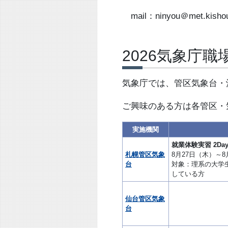
mail：ninyou＠met.kisho
2026気象庁
気象庁では、管区気象台・
ご興味のある方は各管区・
実施機関
就業体験実習 2Days
札幌管区気象
8月27日（木）～
台
対象：理系の大学
している方
仙台管区気象
台