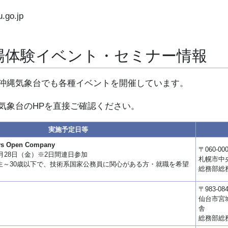
u.go.jp
職場体験イベント・セミナー情報
沖縄気象台でも各種イベントを開催しています。
気象台のHPを直接ご確認ください。
実施予定日等
 Open Company
〒060-00
8月28日（金）※2日間連日参加
札幌市中央
生～30歳以下で、技術系国家公務員に関心がある方・就職を希望
総務部総務課
〒983-08
仙台市宮城
舎
総務部総務課