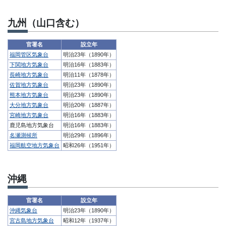
九州（山口含む）
官署名
設立年
福岡管区気象台
明治23年（1890年）
下関地方気象台
明治16年（1883年）
長崎地方気象台
明治11年（1878年）
佐賀地方気象台
明治23年（1890年）
熊本地方気象台
明治23年（1890年）
大分地方気象台
明治20年（1887年）
宮崎地方気象台
明治16年（1883年）
鹿児島地方気象台
明治16年（1883年）
名瀬測候所
明治29年（1896年）
福岡航空地方気象台
昭和26年（1951年）
沖縄
官署名
設立年
沖縄気象台
明治23年（1890年）
宮古島地方気象台
昭和12年（1937年）