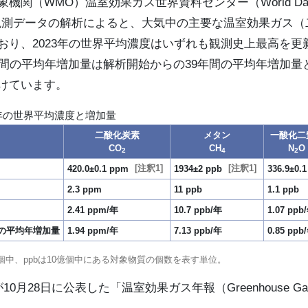
MO）温室効果ガス世界資料センター（World Data Centre
による観測データの解析によると、大気中の主要な温室効果ガス
おり、2023年の世界平均濃度はいずれも観測史上最高を更
年間の平均年増加量は解析開始からの39年間の平均年増加量
けています。
3年の世界平均濃度と増加量
二酸化炭素
メタン
一酸化二
CO
CH
N
O
2
4
2
1
1
420.0±0.1 ppm
1934±2 ppb
336.9±0.1
2.3 ppm
11 ppb
1.1 ppb
2.41 ppm/年
10.7 ppb/年
1.07 ppb
間の平均年増加量
1.94 ppm/年
7.13 ppb/年
0.85 ppb
万個中、ppbは10億個中にある対象物質の個数を表す単位。
28日に公表した「温室効果ガス年報（Greenhouse Gas Bu