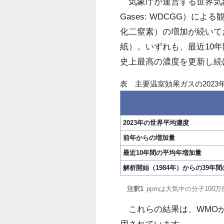
気象庁が運営する世界気象機関（W
Gases: WDCGG）
化二窒素）の増加が続いて
紙）。いずれも、最近10
史上最高の濃度を更新し続
表 主要温室効果ガスの202
2023年の世界平均濃度
前年からの増加量
最近10年間の平均年増加量
解析開始（1984年）からの39年
ppmは大気中の分子100
これらの結果は、WMOが10月