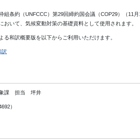
約（UNFCCC）第29回締約国会議（COP29）（11月1
において、気候変動対策の基礎資料として使用されます。
よる和訳概要版を以下からご利用いただけます。
和訳
象課 担当 坪井
4692）