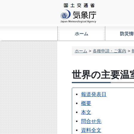
ホーム
防災情
ホーム
各種申請・ご案内
世界の主要温
報道発表日
概要
本文
問合せ先
資料全文