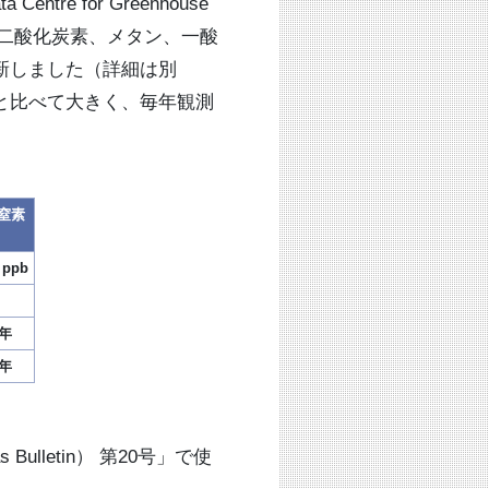
 for Greenhouse
（二酸化炭素、メタン、一酸
新しました（詳細は別
と比べて大きく、毎年観測
窒素
 ppb
/年
/年
lletin） 第20号」で使