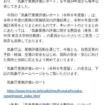
おり、「気象庁業務評価レポート」を平成14年度から毎年公
表してきました。
今回の「気象庁業務評価レポート（令和６年度版）」は、
令和５年度の業務の実施状況の評価結果と、令和６年度の実
施計画等をとりまとめたものです。本レポートのとりまとめ
にあたっては、「気象業務の評価に関する懇談会（座長：田
中淳 東京大学特任教授）」の委員からいただいたご意見・ご
助言も反映しております。
気象庁は、業務評価活動を通じて、今後とも、自然災害の
予防・軽減、交通の安全をはじめ、国民の安全・安心に向け
た期待と信頼に応えるよう努めてまいります。
「気象庁業務評価レポート（令和６年度版）」の全文は、下
記の気象庁ホームページからご覧いただけます。
気象庁業務評価レポート
https://www.jma.go.jp/jma/kishou/hyouka/hyouka-
report/report_index.html
（参考）「気象業務の評価に関する懇談会」について