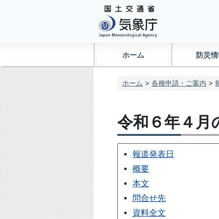
ホーム
防災情
ホーム
各種申請・ご案内
令和６年４月
報道発表日
概要
本文
問合せ先
資料全文