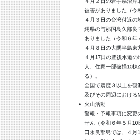
４月２日の岩手県沿岸
被害がありました（令
４月３日の台湾付近の
縄県の与那国島久部良
ありました（令和６年４
４月８日の大隅半島東
４月17日の豊後水道の
人、住家一部破損10棟
る）。
全国で震度３以上を観
及びその周辺におけるM
火山活動
警報・予報事項に変更
せん（令和６年５月10
口永良部島では、４月