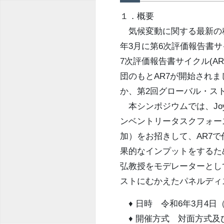
１．概要
気候変動に関する最新の科学
年3月に第6次評価報告書サ
7次評価報告書サイクル(A
団のもとAR7が開始され
か、第2回グローバル・ス
本シンポジウムでは、Joy J
ンベントリータスクフォース（
加）をお招きして、AR7
果的なインプットをするた
弘教授をモデレーターとし
ストにむかえたパネルディ
♦ 日時 令和6年3月4日（
♦ 開催方式 対面方式及