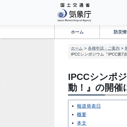
ホーム
防災情
ホーム
各種申請・ご案内
IPCCシンポジウム『IPCC第
IPCCシンポ
動！』の開催
報道発表日
概要
本文