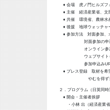
♦ 会場 虎ノ門ヒルズフォ
♦ 主催 経済産業省、文
♦ 共催 環境省、農林水
♦ 後援 地球ウォッチャ
♦ 参加方法 対面参加、
対面参加の申込みは、
オンライン参加につい
ウェブサイトを参
参加申込みURL
♦ プレス登録 取材を希
やむを得ず当日受付と
２．プログラム（日英同時
♦ 開会・主催者挨拶
・小林 出（経済産業省