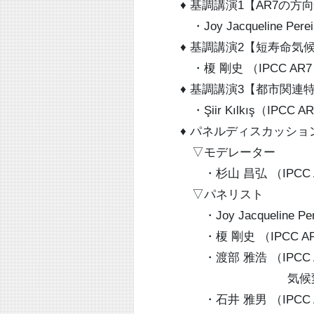
♦ 基調講演1【AR7の方
・Joy Jacqueline Per
♦ 基調講演2【短寿命気
・榎 剛史 （IPCC AR
♦ 基調講演3【都市関連
・Şiir Kılkış（IPC
♦ パネルディスカッショ
▽モデレーター
・杉山 昌弘 （IPCC 
▽パネリスト
・Joy Jacqueline Per
・榎 剛史 （IPCC AR
・渡部 雅浩 （IPCC 
気候変動現象研
・石井 雅男 （IPCC 