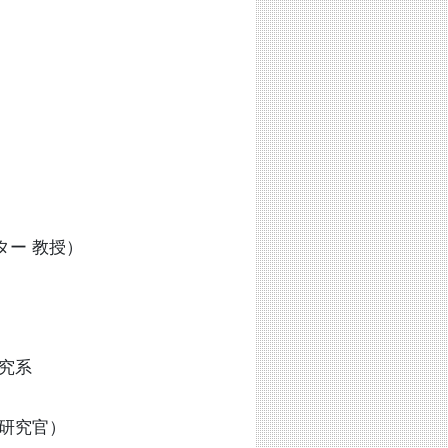
ター 教授）
研究系
任研究官）