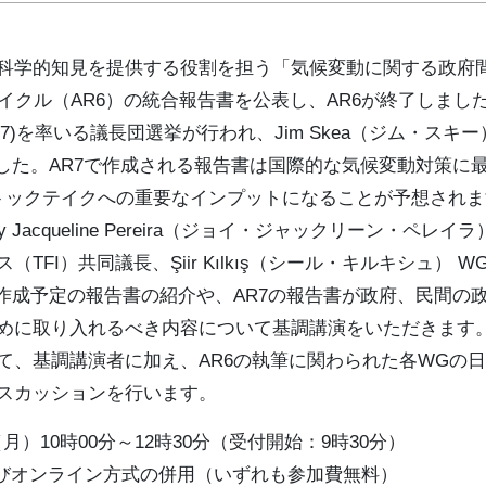
的知見を提供する役割を担う「気候変動に関する政府間パネル
イクル（AR6）の統合報告書を公表し、AR6が終了しまし
R7)を率いる議長団選挙が行われ、Jim Skea（ジム・ス
ました。AR7で作成される報告書は国際的な気候変動対策に
トックテイクへの重要なインプットになることが予想されま
acqueline Pereira（ジョイ・ジャックリーン・ペレイ
TFI）共同議長、Şiir Kılkış（シール・キルキシュ） 
で作成予定の報告書の紹介や、AR7の報告書が政府、民間の
めに取り入れるべき内容について基調講演をいただきます。
て、基調講演者に加え、AR6の執筆に関わられた各WGの
スカッションを行います。
月）10時00分～12時30分（受付開始：9時30分）
びオンライン方式の併用（いずれも参加費無料）