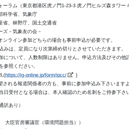
ーラム（東京都港区虎ノ門1-23-3 虎ノ門ヒルズ森タワー 
部科学省、気象庁
産省、林野庁、国土交通省
ーズ－気象友の会－
オンライン参加どちらの場合も事前申込が必要です。
定員になり次第締め切りとさせていただきます。
て、人数制限はありません。申込方法及びその他詳
照ください。
(
https://ig-online.jp/form/ipcc/
)
望される報道関係者の方も、事前に参加申込み下さいます
なる場合は、本人確認のため名刺をご持参下さ
通訳あり）
 大臣官房審議官（環境問題担当））