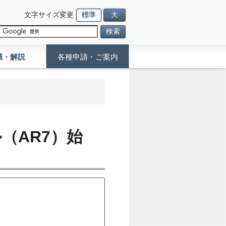
文字サイズ変更
標準
大
検索
識・解説
各種申請・ご案内
（AR7）始