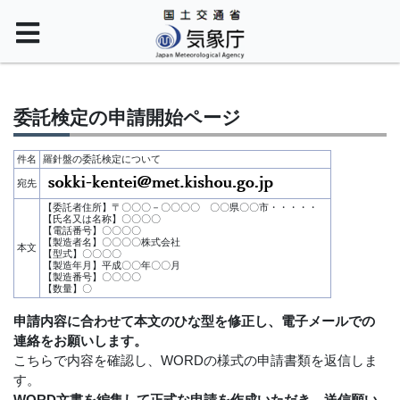
委託検定の申請開始ページ
件名
羅針盤の委託検定について
宛先
【委託者住所】〒〇〇〇－〇〇〇〇 〇〇県〇〇市・・・・・
【氏名又は名称】〇〇〇〇
【電話番号】〇〇〇〇
【製造者名】〇〇〇〇株式会社
本文
【型式】〇〇〇〇
【製造年月】平成〇〇年〇〇月
【製造番号】〇〇〇〇
【数量】〇
申請内容に合わせて本文のひな型を修正し、電子メールでの
連絡をお願いします。
こちらで内容を確認し、WORDの様式の申請書類を返信しま
す。
WORD文書を編集して正式な申請を作成いただき、送信願い