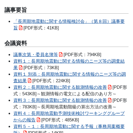
議事要旨
「長周期地震動に関する情報検討会」（第８回）議事要
旨
[PDF形式：41KB]
会議資料
議事次第・委員名簿等
[PDF形式：794KB]
資料１：長周期地震動に関する情報のニーズ等の調査結
果
[PDF形式：73KB]
資料１ 別添：長周期地震動に関する情報のニーズ等の調
査結果
[PDF形式：224KB]
資料２：長周期地震動に関する観測情報の改善
[PDF形
式：543KB]～観測情報の電文による配信のあり方～
資料３：長周期地震動に関する観測情報の改善
[PDF形
式：783KB]～長周期地震動階級の算出方法の改善～
資料４：長周期地震動予測技術検討ワーキンググループ
からの報告
[PDF形式：485KB]
資料５－１：長周期地震動に関する予報（事務局案概要
版）
[PDF形式：14KB]