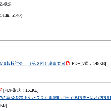
監視課
139, 5140）
る情報検討会」（第２回）議事要旨
[PDF形式：148KB]
[PDF形式：161KB]
の議論を踏まえた長周期地震動に関するPUSH型及びPUL
KB]