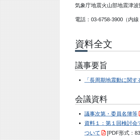
気象庁地震火山部地震津波
電話：03-6758-3900（内線 5
資料全文
議事要旨
「長周期地震動に関す
会議資料
議事次第・委員名簿等
資料１：第１回検討会で
ついて
[PDF形式：83