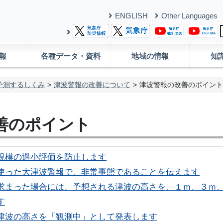
ENGLISH
Other Languages
報
各種データ・資料
地域の情報
知
予測するしくみ
津波警報の改善について
津波警報の改善のポイント
善のポイント
規模の過小評価を防止します
使った大津波警報で、非常事態であることを伝えます
求まった場合には、予想される津波の高さを、１ｍ、３ｍ
す
津波の高さを「観測中」として発表します