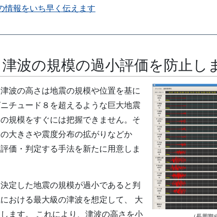
の情報をいち早く伝えます
る津波の規模の過小評価を防止し
津波の高さは地震の規模や位置を基に
グニチュード８を超えるような巨大地震
震の規模をすぐには把握できません。そ
分の大きさや震度分布の拡がりなどか
を評価・判定する手法を新たに用意しま
決定した地震の規模が過小であると判
における最大級の津波を想定して、 大
します。 これにより、津波の高さを小
（長周期