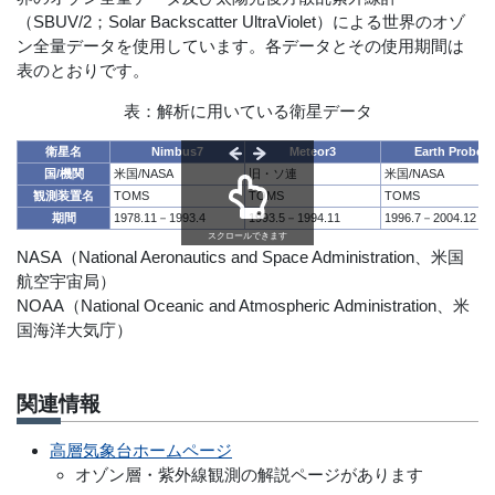
（SBUV/2；Solar Backscatter UltraViolet）による世界のオゾ
ン全量データを使用しています。各データとその使用期間は
表のとおりです。
表：解析に用いている衛星データ
衛星名
Nimbus7
Meteor3
Earth Probe
国/機関
米国/NASA
旧・ソ連
米国/NASA
観測装置名
TOMS
TOMS
TOMS
期間
1978.11－1993.4
1993.5－1994.11
1996.7－2004.12
スクロールできます
NASA（National Aeronautics and Space Administration、米国
航空宇宙局）
NOAA（National Oceanic and Atmospheric Administration、米
国海洋大気庁）
関連情報
高層気象台ホームページ
オゾン層・紫外線観測の解説ページがあります