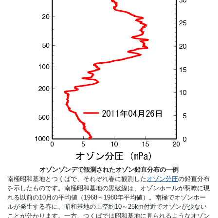
オゾンゾンデで観測されたオゾン鉛直分布の一例
南極昭和基地とつくばで、それぞれ春に観測した
オゾン分圧
の鉛直分布
を示したものです。南極昭和基地の黒破線は、オゾンホールが明瞭に現
れる以前の10月の平均値（1968～1980年平均値）。南極でオゾンホー
ルが発生する春に、昭和基地の上空約10～25km付近でオゾンが少ない
ことが分かります。一方、つくばでは昭和基地に見られるようなオゾン