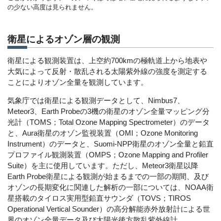
の少ない高度は見られません。
衛星によるオゾン層の観測
衛星による観測装置は、上空約700kmの極軌道上から地表や
大気によって反射・散乱される太陽紫外線の強度を測定する
ことによりオゾン全量を観測しています。
気象庁では衛星による観測データとして、Nimbus7、
Meteor3、Earth Probeの3機の衛星のオゾン全量マッピング分
光計（TOMS；Total Ozone Mapping Spectrometer）のデータ
と、Aura衛星のオゾン監視装置（OMI；Ozone Monitoring
Instrument）のデータと、Suomi-NPP衛星のオゾン全量と鉛直
プロファイル観測装置（OMPS；Ozone Mapping and Profiler
Suite）を主に使用しています。ただし、Meteor3衛星以降
Earth Probe衛星による観測が始まるまでの一部の期間、及び
オゾンの長期変化に関連した解析の一部については、NOAA衛
星搭載のタイロス実用型鉛直サウンダ（TOVS；TIROS
Operational Vertical Sounder）の高分解能赤外放射計による世
界のオゾン全量データ及び太陽光後方散乱紫外線計