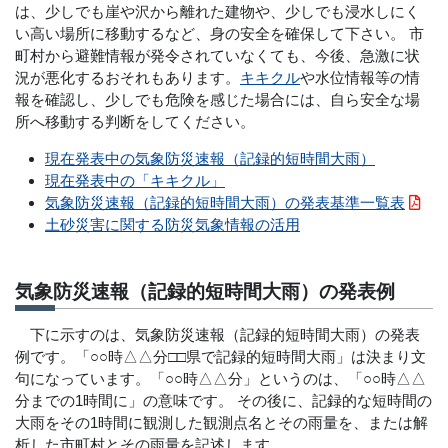
は、少しでも崖や沢から離れた建物や、少しでも浸水しにく
い高い場所に移動するなど、身の安全を確保して下さい。 市
町村から避難情報が発令されていなくても、今後、急激に状
況が悪化するおそれもあります。
キキクル
や水位情報等の情
報を確認し、少しでも危険を感じた場合には、自ら安全な場
所へ移動する判断をしてください。
現在発表中の気象防災速報（記録的短時間大雨）
現在発表中の「キキクル」
気象防災速報（記録的短時間大雨）の発表基準一覧表
土砂災害に関する防災気象情報の活用
気象防災速報（記録的短時間大雨）の発表例
下に示すのは、気象防災速報（記録的短時間大雨）の発表
例です。「○○時△△分□□県で記録的短時間大雨」は決まり文
句になっています。「○○時△△分」というのは、「○○時△△
分までの1時間に」の意味です。 その後に、記録的な短時間の
大雨をその1時間に観測した観測点名とその雨量を、または解
析した市町村とその雨量を記述します。