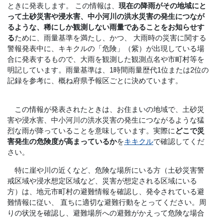
ときに発表します。 この情報は、
現在の降雨がその地域にと
って土砂災害や浸水害、中小河川の洪水災害の発生につなが
るような、稀にしか観測しない雨量であることをお知らせす
る
ために、雨量基準を満たし、かつ、 大雨時の災害に関する
警報発表中に、キキクルの「危険」（紫）が出現している場
合に発表するもので、大雨を観測した観測点名や市町村等を
明記しています。雨量基準は、1時間雨量歴代1位または2位の
記録を参考に、概ね府県予報区ごとに決めています。
この情報が発表されたときは、お住まいの地域で、土砂災
害や浸水害、中小河川の洪水災害の発生につながるような猛
烈な雨が降っていることを意味しています。実際に
どこで災
害発生の危険度が高まっているか
を
キキクル
で確認してくだ
さい。
特に崖や川の近くなど、危険な場所にいる方（土砂災害警
戒区域や浸水想定区域など、災害が想定される区域にいる
方）は、地元市町村の避難情報を確認し、発令されている避
難情報に従い、 直ちに適切な避難行動をとってください。周
りの状況を確認し、避難場所への避難がかえって危険な場合