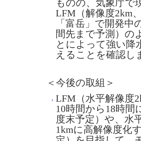
ものの、気象庁で
LFM（解像度2km
「富岳」で開発中の
間先まで予測）の
とによって強い降
えることを確認し
＜今後の取組＞
LFM（水平解像度
10時間から18時
度末予定）や、水平
1kmに高解像度化
定）を目指して、