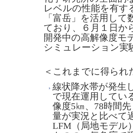
レベルの性能を有す
「富岳」を活用して
ており、６月１日から
開発中の高解像度モ
シミュレーション実
＜これまでに得られ
線状降水帯が発生
で現在運用してい
像度5㎞、78時間
量が実況と比べて
LFM（局地モデル