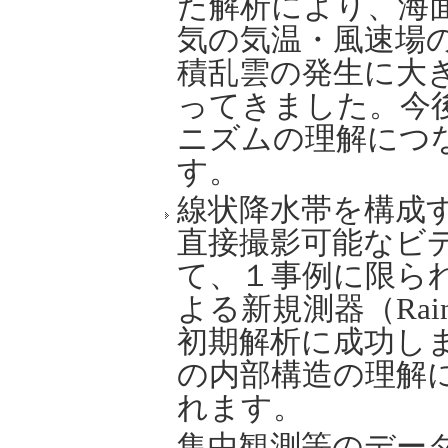
た解析により、海
気の気温・風速場
積乱雲の発生に大
ってきました。今
ニズムの理解につ
す。
線状降水帯を構成
直接撮影可能なビ
て、１事例に限ら
よる新規測器（Rai
初期解析に成功し
の内部構造の理解
れます。
集中観測等のデー