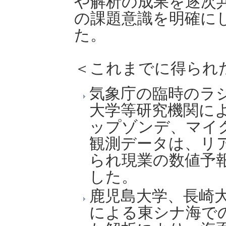
や解析の成果を逐次
の課題意識を明確に
た。
＜これまでに得られ
気象庁の臨時のラ
大学等研究機関に
ップゾンデ、マイ
観測データは、リ
られ現業の数値予
した。
鹿児島大学、長崎
による東シナ海で