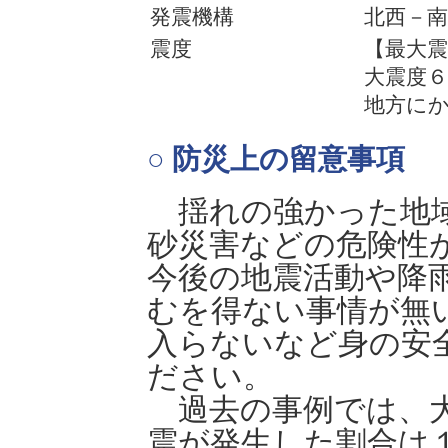
発震機構
北西－
震度
【最大震
大震度
地方に
○ 防災上の留意事項
揺れの強かった地域
砂災害などの危険性
今後の地震活動や降
むを得ない事情が無
入らないなど身の安
ださい。
過去の事例では、大
震が発生した割合は