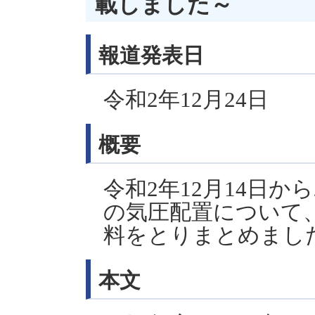
載しました～
報道発表日
令和2年12月24日
概要
令和2年12月14日か
の気圧配置について
料をとりまとめまし
本文