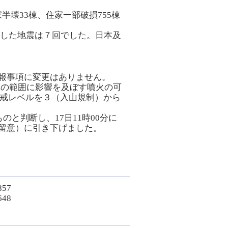
半壊33棟、住家一部破損755棟
測した地震は７回でした。日本及
報事項に変更はありません。
mの範囲に影響を及ぼす噴火の可
警戒レベルを３（入山規制）から
と判断し、17日11時00分に
留意）に引き下げました。
57
48