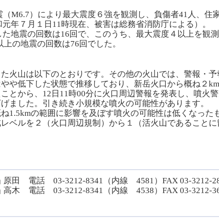
（M6.7）により最大震度６強を観測し、負傷者41人、住家
元年７月１日11時現在、被害は総務省消防庁による）。
した地震の回数は16回で、このうち、最大震度４以上を観
0以上の地震の回数は76回でした。
った火山は以下のとおりです。その他の火山では、警報・予
やや低下した状態で推移しており、新岳火口から概ね２k
ことから、12日11時00分に火口周辺警報を発表し、噴火
下げました。引き続き小規模な噴火の可能性があります。
1.5kmの範囲に影響を及ぼす噴火の可能性は低くなったもの
戒レベルを２（火口周辺規制）から１（活火山であることに
電話 03-3212-8341（内線 4581）FAX 03-3212-28
電話 03-3212-8341（内線 4538）FAX 03-3212-36