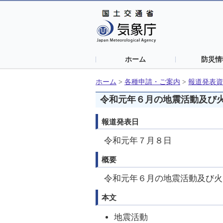
ホーム
防災情
ホーム
>
各種申請・ご案内
>
報道発表資
令和元年６月の地震活動及び
報道発表日
令和元年７月８日
概要
令和元年６月の地震活動及び火
本文
地震活動