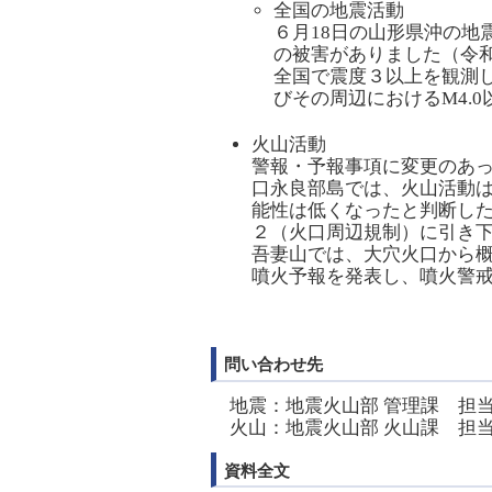
全国の地震活動
６月18日の山形県沖の地震
の被害がありました（令和
全国で震度３以上を観測
びその周辺におけるM4.
火山活動
警報・予報事項に変更のあ
口永良部島では、火山活動は
能性は低くなったと判断した
２（火口周辺規制）に引き
吾妻山では、大穴火口から概ね
噴火予報を発表し、噴火警
問い合わせ先
地震：地震火山部 管理課 担当 原田 
火山：地震火山部 火山課 担当 高木 
資料全文