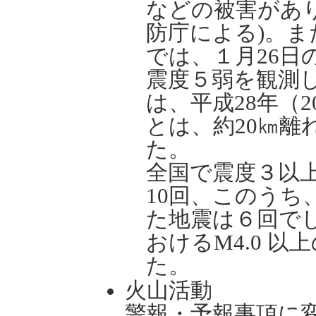
などの被害があ
防庁による)。
では、１月26日
震度５弱を観測
は、平成28年（
とは、約20㎞離
た。
全国で震度３以
10回、このうち
た地震は６回で
おけるM4.0 以
た。
火山活動
警報・予報事項に