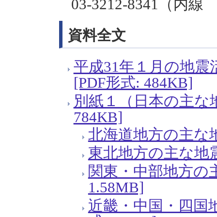
03-3212-8341（内線 4
資料全文
平成31年１月の地
[PDF形式: 484KB]
別紙１（日本の主な地
784KB]
北海道地方の主な地震活
東北地方の主な地震活動
関東・中部地方の主
1.58MB]
近畿・中国・四国地