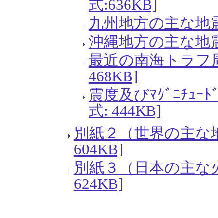
式:636KB]
九州地方の主な地震活動
沖縄地方の主な地震活動
最近の南海トラフ周
468KB]
震度及びﾏｸﾞﾆﾁｭｰ
式: 444KB]
別紙２（世界の主な地
604KB]
別紙３（日本の主な火
624KB]