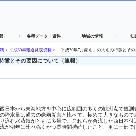
報
各種データ・資料
地域の情報
知
料
>
平成30年報道発表資料
>
「平成30年7月豪雨」の大雨の特徴とそ
の特徴とその要因について（速報）
西日本から東海地方を中心に広範囲の多くの観測点で観測
の降水量は過去の豪雨災害と比べて、極めて大きなもので
り込む水蒸気がともに多量で、これらが合流した西日本付
流が例年に比べ強くかつ長時間持続したこと、更に一部で