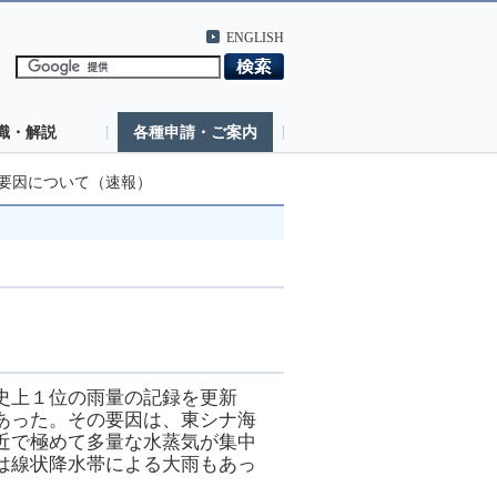
ENGLISH
識・解説
各種申請・ご案内
の要因について（速報）
史上１位の雨量の記録を更新
あった。その要因は、東シナ海
近で極めて多量な水蒸気が集中
は線状降水帯による大雨もあっ