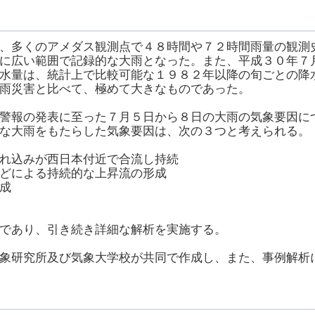
、多くのアメダス観測点で４８時間や７２時間雨量の観測
に広い範囲で記録的な大雨となった。また、平成３０年７
水量は、統計上で比較可能な１９８２年以降の旬ごとの降
雨災害と比べて、極めて大きなものであった。
警報の発表に至った７月５日から８日の大雨の気象要因に
な大雨をもたらした気象要因は、次の３つと考えられる。
込みが西日本付近で合流し持続
による持続的な上昇流の形成
成
であり、引き続き詳細な解析を実施する。
象研究所及び気象大学校が共同で作成し、また、事例解析