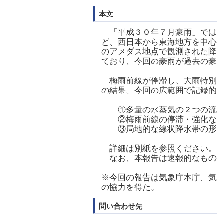
本文
「平成３０年７月豪雨」では
ど、西日本から東海地方を中心
のアメダス地点で観測された降
ており、今回の豪雨が過去の豪
梅雨前線が停滞し、大雨特別
の結果、今回の広範囲で記録的
①多量の水蒸気の２つの流れ
②梅雨前線の停滞・強化など
③局地的な線状降水帯の形
詳細は別紙を参照ください。
なお、本報告は速報的なもの
※今回の報告は気象庁本庁、気
の協力を得た。
問い合わせ先