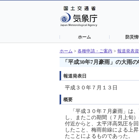
ホーム
防災情
ホーム
>
各種申請・ご案内
>
報道発表資
「平成30年7月豪雨」の大雨
報道発表日
平成３０年７月１３日
概要
「平成３０年７月豪雨」は、
し、またこの期間（７月上旬）
付近からと、太平洋高気圧を回
したこと、梅雨前線による上昇
たことによるものであった。