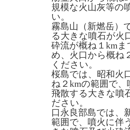
規模な火山灰等の
い。
霧島山（新燃岳）
る大きな噴石が火
砕流が概ね１km
め、火口から概ね
ください。
桜島では、昭和火
ね２kmの範囲で
飛散する大きな噴
ださい。
口永良部島では、
範囲で、噴火に伴