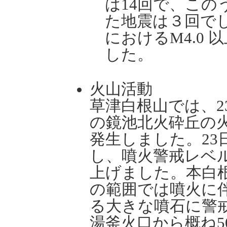
は14回で、この
た地震は３回で
におけるM4.0 
した。
火山活動
草津白根山では、2
の鏡池北火砕丘の
発生しました。23
し、噴火警戒レベ
上げました。本白
の範囲では噴火に
る大きな噴石に警
湯釜火口から概ね5