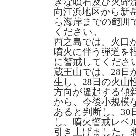
きな噴石及び火砕
向江浜地区から新
ら海岸までの範囲
ください。
西之島では、火口か
噴火に伴う弾道を
に警戒してくだ
蔵王山では、28日
生し、28日の火山
方向が隆起する傾
から、今後小規模
あると判断し、30
し、噴火警戒レベ
引き上げました。