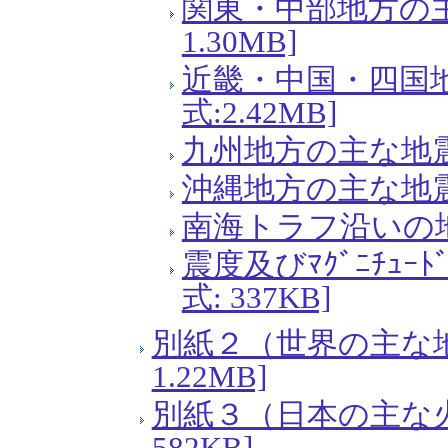
関東・中部地方の主
1.30MB]
近畿・中国・四国地
式:2.42MB]
九州地方の主な地震活動
沖縄地方の主な地震活動
南海トラフ沿いの地震活
震度及びﾏｸﾞﾆﾁｭｰ
式: 337KB]
別紙２（世界の主な地
1.22MB]
別紙３（日本の主な火
582KB]