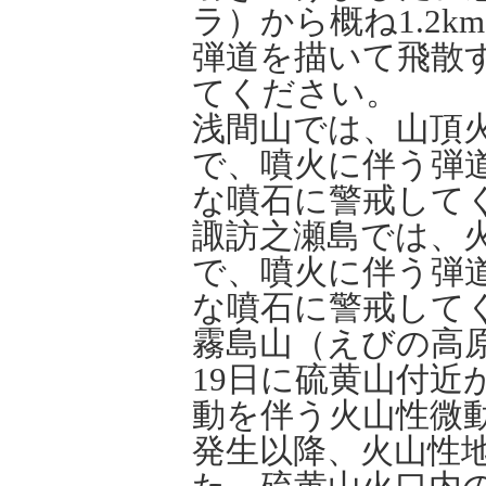
ラ）から概ね1.2
弾道を描いて飛散
てください。
浅間山では、山頂
で、噴火に伴う弾
な噴石に警戒し
諏訪之瀬島では、
で、噴火に伴う弾
な噴石に警戒して
霧島山（えびの高
19日に硫黄山付近
動を伴う火山性微
発生以降、火山性