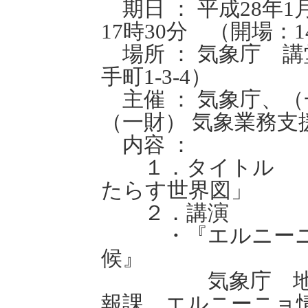
期日 ： 平成28年1
17時30分 （開場：1
場所 ： 気象庁 
手町1-3-4）
主催 ： 気象庁、（
（一財） 気象業務支
内容 ：
１．タイトル 「
たらす世界図」
２．講演
・『エルニーニョ
候』
気象庁 地球環
報課 エルニーニョ