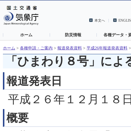
本文へ
ENGLI
ホーム
防災情報
各種データ・
ホーム
>
各種申請・ご案内
>
報道発表資料
>
平成26年報道発表資料
「ひまわり８号」によ
報道発表日
平成２６年１２月１８
概要