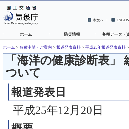
本文へ
ENGLI
ホーム
防災情報
各種データ・
ホーム
>
各種申請・ご案内
>
報道発表資料
>
平成25年報道発表資料
「海洋の健康診断表」 
ついて
報道発表日
平成25年12月20日
概要