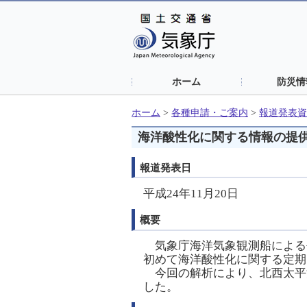
ホーム
防災情
ホーム
>
各種申請・ご案内
>
報道発表資
海洋酸性化に関する情報の提
報道発表日
平成24年11月20日
概要
気象庁海洋気象観測船による
初めて海洋酸性化に関する定期
今回の解析により、北西太平洋
した。