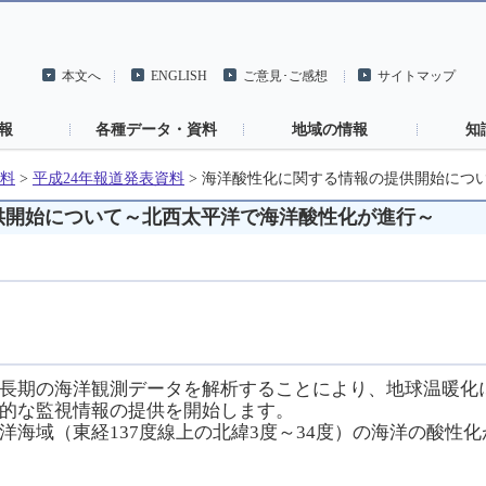
本文へ
ENGLISH
ご意見･ご感想
サイトマップ
報
各種データ・資料
地域の情報
知
料
>
平成24年報道発表資料
>
海洋酸性化に関する情報の提供開始につ
供開始について～北西太平洋で海洋酸性化が進行～
長期の海洋観測データを解析することにより、地球温暖化
的な監視情報の提供を開始します。
海域（東経137度線上の北緯3度～34度）の海洋の酸性