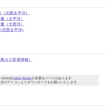
向（北西太平洋）
換量（太平洋）
換量（大西洋）
(北西太平洋)
効果ガス監視情報）
dobe社
Adobe Reader
が必要なページがあります。
は左のアイコンよりダウンロードをお願いいたします。