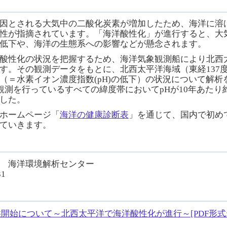
因とされる大気中の二酸化炭素が増加したため、海洋に溶
性が指摘されています。「海洋酸性化」が進行すると、大
低下や、海洋の生態系への影響などが懸念されます。
酸性化の状況を把握するため、海洋気象観測船により北西
す。その観測データをもとに、北西太平洋海域（東経137度
（＝水素イオン濃度指数(pH)の低下）の状況について解
観測を行っているすべての緯度帯においてpHが10年あたり約
した。
ホームページ「
海洋の健康診断表
」を通じて、国内で初め
ていきます。
 海洋環境解析センター
31
始について～北西太平洋で海洋酸性化が進行～[PDF形式:68