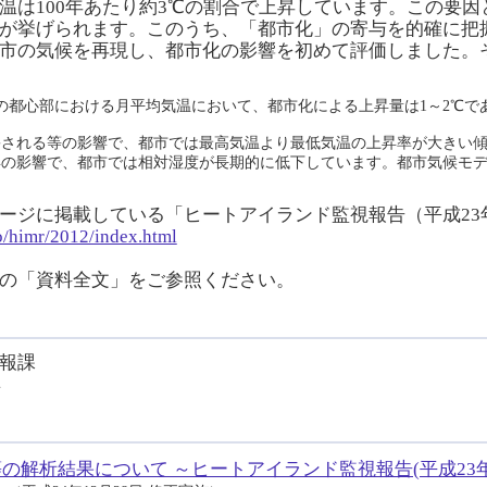
は100年あたり約3℃の割合で上昇しています。この要因
が挙げられます。このうち、「都市化」の寄与を的確に把
市の気候を再現し、都市化の影響を初めて評価しました。
屋の都心部における月平均気温において、都市化による上昇量は1～2℃
害される等の影響で、都市では最高気温より最低気温の上昇率が大きい
昇の影響で、都市では相対湿度が長期的に低下しています。都市気候モ
ージに掲載している「ヒートアイランド監視報告（平成23
o/himr/2012/index.html
の「資料全文」をご参照ください。
情報課
4
析結果について ～ヒートアイランド監視報告(平成23年)～[PD