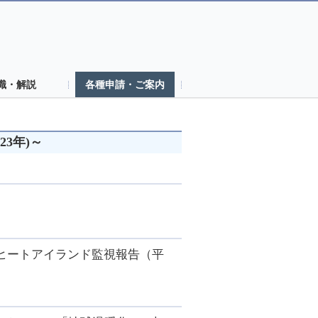
識・解説
各種申請・ご案内
3年)～
ヒートアイランド監視報告（平