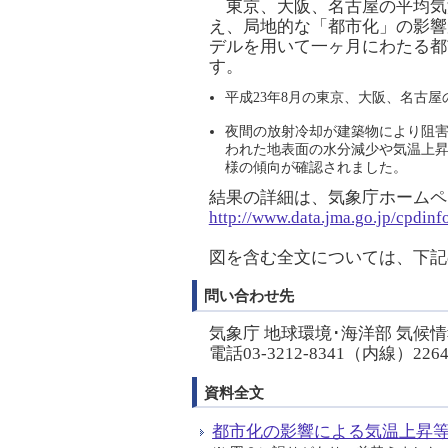
東京、大阪、名古屋の平均気温
え、局地的な「都市化」の影響
デルを用いて一ヶ月にわたる都
す。
平成23年8月の東京、大阪、名古
夜間の放射冷却が建築物により阻
われた地表面の水分減少や気温上
様の傾向が確認されました。
結果の詳細は、気象庁ホームペ
http://www.data.jma.go.jp/cpdinf
図を含む全文については、下記
問い合わせ先
気象庁 地球環境･海洋部 気候
電話03-3212-8341（内線）226
資料全文
都市化の影響による気温上昇等の解