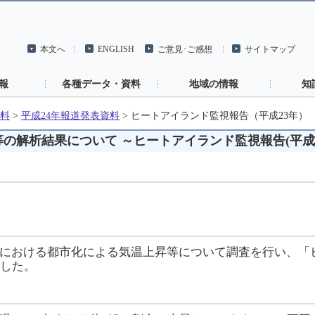
本文へ
ENGLISH
ご意見･ご感想
サイトマップ
報
各種データ・資料
地域の情報
知
料
>
平成24年報道発表資料
>
ヒートアイランド監視報告（平成23年）
の解析結果について ～ヒートアイランド監視報告(平成2
における都市化による気温上昇等について調査を行い、「
ました。