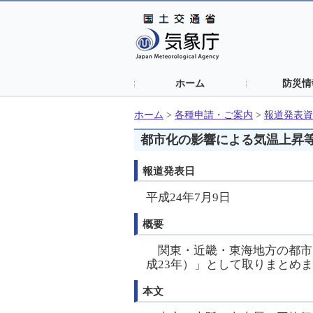
ホーム
防災情
ホーム
>
各種申請・ご案内
>
報道発表資
都市化の影響による気温上昇等
報道発表日
平成24年7月9日
概要
関東・近畿・東海地方の都市
成23年）」として取りまとめ
本文