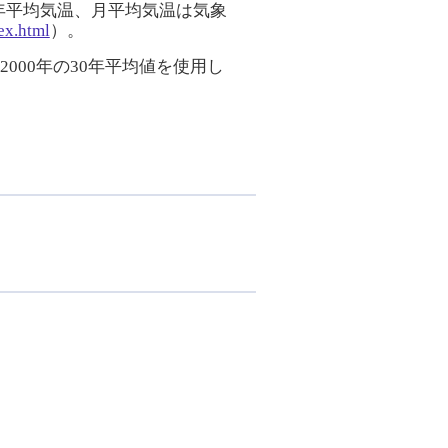
の年平均気温、月平均気温は気象
ex.html
）。
000年の30年平均値を使用し