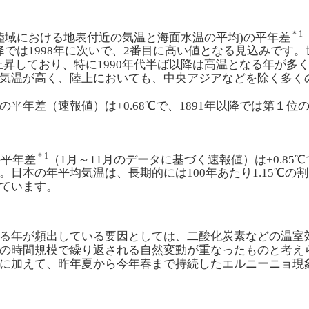
＊1
(陸域における地表付近の気温と海面水温の平均)の平年差
1年以降では1998年に次いで、2番目に高い値となる見込みで
合で上昇しており、特に1990年代半ば以降は高温となる年が
気温が高く、陸上においても、中央アジアなどを除く多く
年差（速報値）は+0.68℃で、1891年以降では第１位
＊1
の平年差
（1月～11月のデータに基づく速報値）は+0.85℃
日本の年平均気温は、長期的には100年あたり1.15℃の割
ています。
る年が頻出している要因としては、二酸化炭素などの温室
の時間規模で繰り返される自然変動が重なったものと考え
に加えて、昨年夏から今年春まで持続したエルニーニョ現