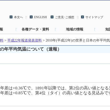
本文へ
ENGLISH
ご意見･ご感想
サイトマップ
報
各種データ・資料
地域の情報
知
料
>
平成22年報道発表資料
>
2010年(平成22年)の世界と日本の年平
と日本の年平均気温について（速報）
年差は+0.36℃で、1891年以降では、第2位の高い値とな
平年差は+0.85℃で、第4位（タイ）の高い値となる見込みで