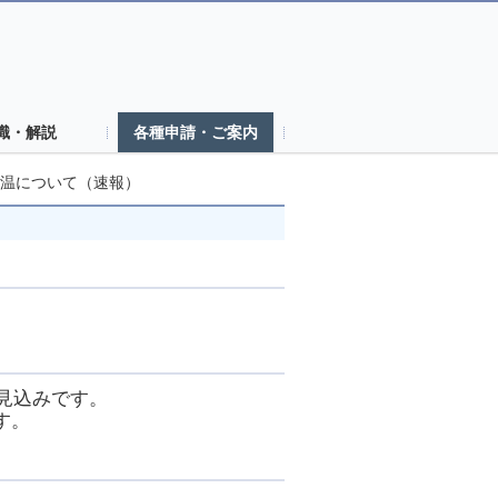
識・解説
各種申請・ご案内
均気温について（速報）
る見込みです。
す。