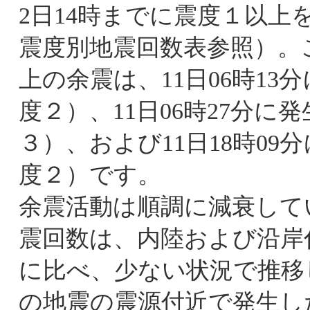
2日14時までに震度１以上
震度別地震回数表参照）。
上の余震は、11日06時13
度２）、11日06時27分に
３）、および11日18時09
度２）です。
余震活動は順調に減衰して
震回数は、内陸および沿岸
に比べ、少ない状況で推移
の地震の震源付近で発生し