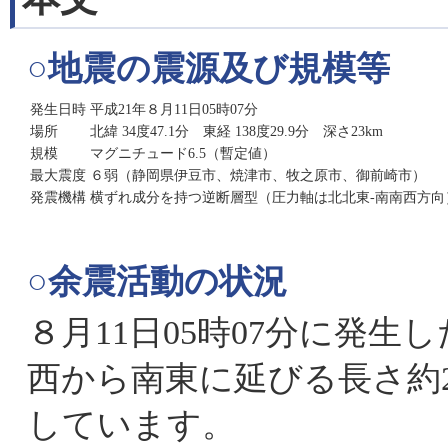
○地震の震源及び規模等
発生日時
平成21年８月11日05時07分
場所
北緯 34度47.1分 東経 138度29.9分 深さ23km
規模
マグニチュード6.5（暫定値）
最大震度
６弱（静岡県伊豆市、焼津市、牧之原市、御前崎市）
発震機構
横ずれ成分を持つ逆断層型（圧力軸は北北東-南南西方向
○余震活動の状況
８月11日05時07分に発
西から南東に延びる長さ約20
しています。