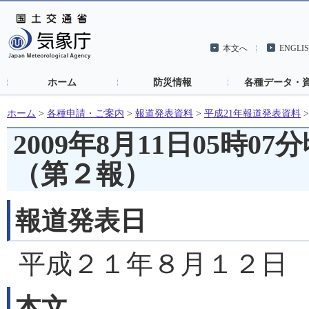
本文へ
ENGLI
ホーム
防災情報
各種データ・
ホーム
>
各種申請・ご案内
>
報道発表資料
>
平成21年報道発表資料
2009年8月11日05時
（第２報）
報道発表日
平成２１年８月１２日
本文