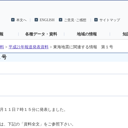
本文へ
ENGLISH
ご意見･ご感想
サイトマップ
報
各種データ・資料
地域の情報
知
料
>
平成21年報道発表資料
>
東海地震に関連する情報 第１号
１号
月１１日７時１５分に発表しました。
は、下記の「資料全文」をご参照下さい。