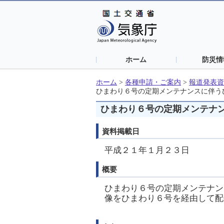
ホーム
防災情
ホーム
>
各種申請・ご案内
>
報道発表資
ひまわり６号の定期メンテナンスに伴う
ひまわり６号の定期メンテナ
資料掲載日
平成２１年１月２３日
概要
ひまわり６号の定期メンテナン
像をひまわり６号を経由して配