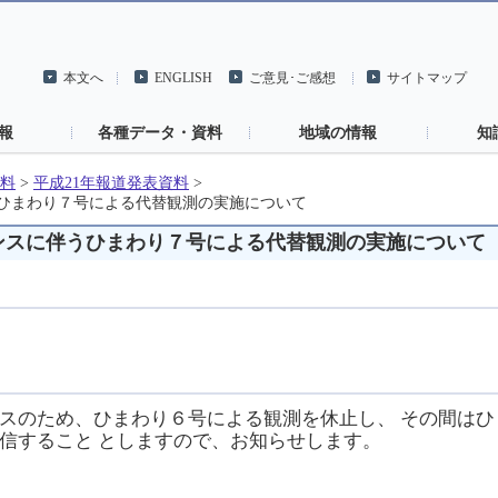
本文へ
ENGLISH
ご意見･ご感想
サイトマップ
報
各種データ・資料
地域の情報
知
料
>
平成21年報道発表資料
>
ひまわり７号による代替観測の実施について
ンスに伴うひまわり７号による代替観測の実施について
スのため、ひまわり６号による観測を休止し、 その間は
信すること としますので、お知らせします。