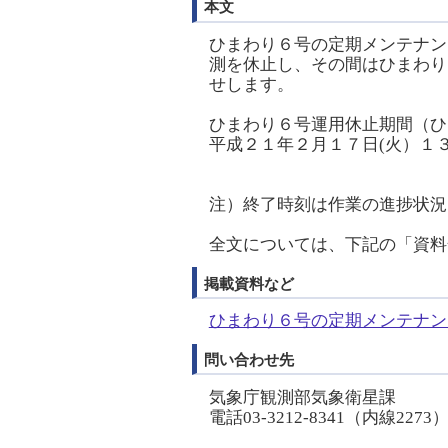
本文
ひまわり６号の定期メンテナン
測を休止し、その間はひまわり
せします。
ひまわり６号運用休止期間（ひ
平成２１年２月１７日(火）１３
（日
注）終了時刻は作業の進捗状況
全文については、下記の「資料
掲載資料など
ひまわり６号の定期メンテナンス
問い合わせ先
気象庁観測部気象衛星課
電話03-3212-8341（内線2273