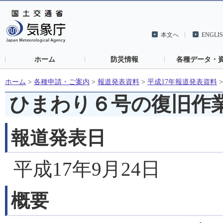
本文へ
ENGLI
ホーム
防災情報
各種データ・
ホーム
>
各種申請・ご案内
>
報道発表資料
>
平成17年報道発表資料
ひまわり６号の復旧作
報道発表日
平成17年9月24日
概要