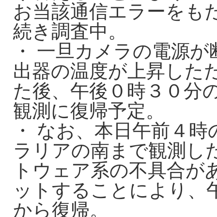
お当該通信エラーをも
続き調査中。
・ 一旦カメラの電源
出器の温度が上昇した
た後、午後０時３０分
観測に復帰予定。
・ なお、本日午前４時
ラリアの南まで観測し
トウェア系の不具合が
ットすることにより、
から復帰。