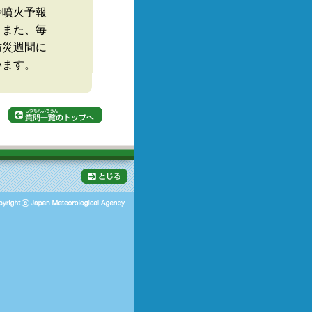
や噴火予報
。また、毎
防災週間に
います。