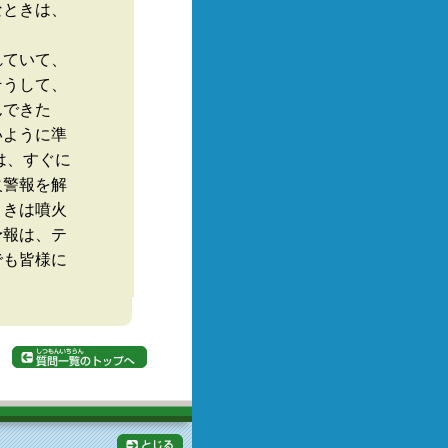
なときは、
れていて、
そうして、
んできた
いように準
は、すぐに
火警報を解
ときは噴火
予報は、テ
でも皆様に