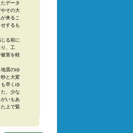
えたデータ
所やその大
れが来るこ
らせするも
感じる前に
たり、工
で被害を軽
ら地震のゆ
十秒と大変
りも早くゆ
また、少な
ちがいもあ
った上で緊