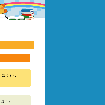
くほう）っ
くほう）