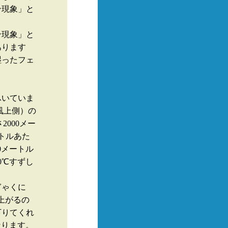
ン現象」と
ン現象」と
あります
湿ったフェ
ふいていま
風上側）の
2000メー
トルあた
0メートル
0℃すずし
ぎゃくに
上がるの
下りてくれ
なります。