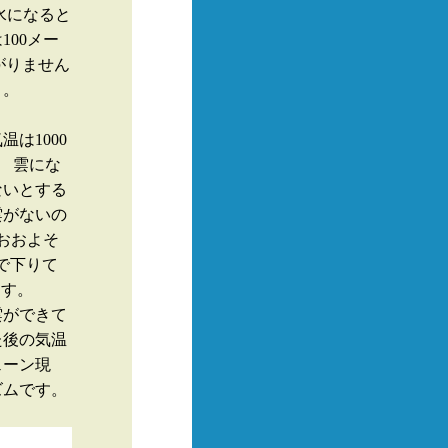
水になると
00メー
がりません
）。
は1000
。 雲にな
ないとする
雲がないの
おおよそ
で下りて
ます。
雲ができて
た後の気温
ェーン現
ズムです。