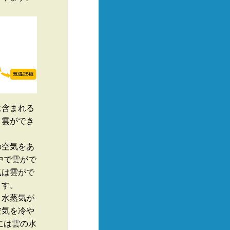
に含まれる
り雲ができ
の空気をあ
中で雲がで
気は雲がで
ます。
、水蒸気が
空気を冷や
には雲の水