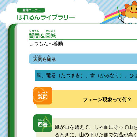
しつもんへ移動
風、竜巻（たつまき）、雷（かみなり）、ひ
フェーン現象って何？
風が山を越えて、しゃ面にそって山
るときに、山の下りた側で気温が高