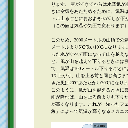
ります。 雲ができてからは水蒸気が
きに空気をあたためるために、気温は1
トル上るごとにおおよそ0.5℃しか下
（この値は気温や気圧で変わります
このため、2000メートルの山頂での気温
メートルより5℃低い10℃になります
った水がすべて雨になって山を越え
と、風が山を越えて下りるときには
で、気温は100メートル下りるごとに
1℃上がり、山を上る前と同じ高さま
きた風は20℃あたたかい30℃になり
このように、風が山を越えるときに
雨が降れば、山を上る前よりも下り
が高くなります。これが「湿ったフ
象」によって気温が高くなるメカニ