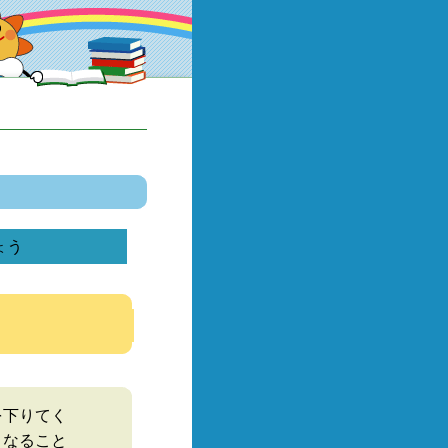
ょう
を下りてく
くなること