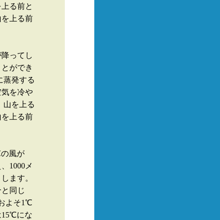
を上る前と
山を上る前
が降ってし
ことができ
に蒸発する
空気を冷や
、山を上る
山を上る前
℃の風が
1000メ
とします。
合と同じ
およそ1℃
15℃にな