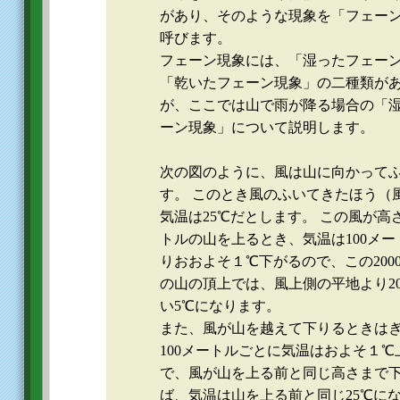
があり、そのような現象を「フェー
呼びます。
フェーン現象には、「湿ったフェー
「乾いたフェーン現象」の二種類が
が、ここでは山で雨が降る場合の「
ーン現象」について説明します。
次の図のように、風は山に向かって
す。 このとき風のふいてきたほう（
気温は25℃だとします。 この風が高さ
トルの山を上るとき、気温は100メー
りおおよそ１℃下がるので、この200
の山の頂上では、風上側の平地より2
い5℃になります。
また、風が山を越えて下りるときは
100メートルごとに気温はおよそ１℃
で、風が山を上る前と同じ高さまで
ば、気温は山を上る前と同じ25℃に