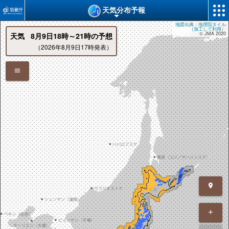
天気分布予報
地図出典：地理院タイル
（加工して利用）
© JMA 2020
天気
8月9日18時～21時の予想
（2026年8月9日17時発表）
menu
location_on
add